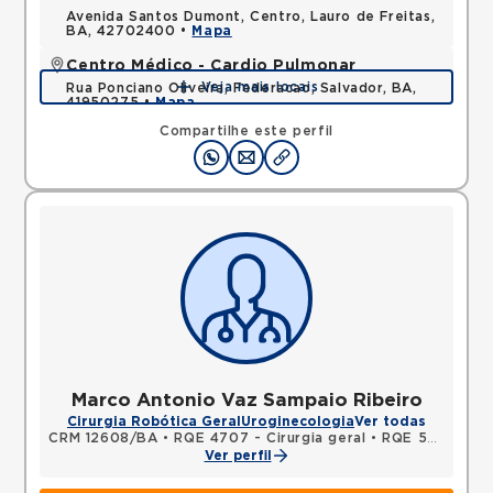
Avenida Santos Dumont, Centro, Lauro de Freitas,
BA, 42702400 •
Mapa
Centro Médico - Cardio Pulmonar
Veja mais locais
Rua Ponciano Oliveira, Federacao, Salvador, BA,
41950275 •
Mapa
Compartilhe este perfil
Marco Antonio Vaz Sampaio Ribeiro
Cirurgia Robótica Geral
Uroginecologia
Ver todas
CRM 12608/BA
•
RQE 4707 - Cirurgia geral
•
RQE 5009 - Urologia
Ver perfil