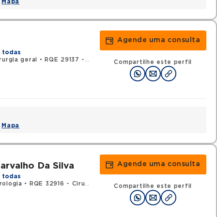
•
Mapa
Agende uma consulta
 todas
rurgia geral
•
RQE 29137 - Urologia
Compartilhe este perfil
•
Mapa
Agende uma consulta
arvalho Da Silva
 todas
rologia
•
RQE 32916 - Cirurgia geral
•
RQE 54235 - Medicina do t
Compartilhe este perfil