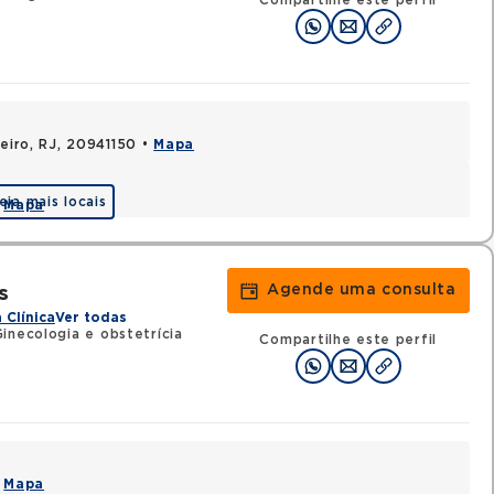
Compartilhe este perfil
neiro, RJ, 20941150 •
Mapa
eja mais locais
•
Mapa
Agende uma consulta
s
 Clínica
Ver todas
inecologia e obstetrícia
Compartilhe este perfil
•
Mapa