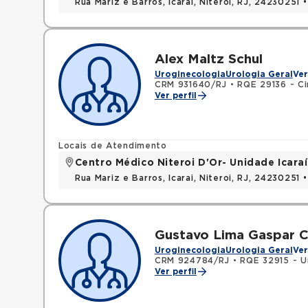
Rua Mariz e Barros, Icarai, Niteroi, RJ, 24230251 
Alex Maltz Schul
Uroginecologia
Urologia Geral
Ver
CRM 931640/RJ
•
RQE 29136 - Ci
Ver perfil
Locais de Atendimento
Centro Médico Niteroi D'Or- Unidade Icaraí
Rua Mariz e Barros, Icarai, Niteroi, RJ, 24230251 
Gustavo Lima Gaspar C
Uroginecologia
Urologia Geral
Ver
CRM 924784/RJ
•
RQE 32915 - U
Ver perfil