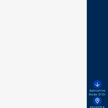
Aplicativo
ráfego
Rede D'Or
encontre