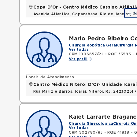
Copa D'Or - Centro Médico Cassino Atlânti
V
Avenida Atlantica, Copacabana, Rio de Janeiro, 
Mario Pedro Ribeiro C
Cirurgia Robótica Geral
Cirurgia 
Ver todas
CRM 1006657/RJ
•
RQE 33595 - 
Ver perfil
Locais de Atendimento
Centro Médico Niteroi D'Or- Unidade Icaraí
Rua Mariz e Barros, Icarai, Niteroi, RJ, 24230251 
Kaiet Larrarte Braganc
Cirurgia Ginecológica
Cirurgia On
Ver todas
CRM 902780/RJ
•
RQE 41838 - G