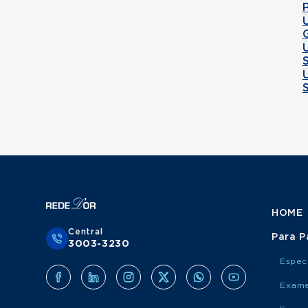
HOME
Central
Para P
3003-3230
Espec
Exame