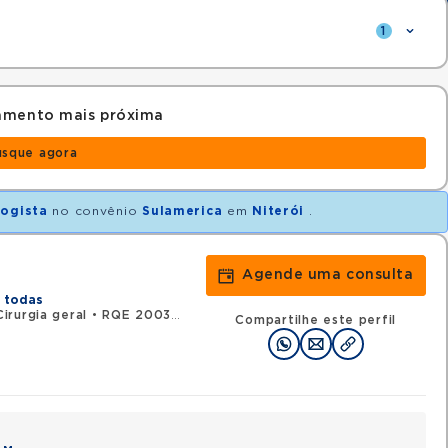
1
amento mais próxima
usque agora
logista
no convênio
Sulamerica
em
Niterói
.
Agende uma consulta
 todas
irurgia geral
•
RQE 20038 - Urologia
Compartilhe este perfil