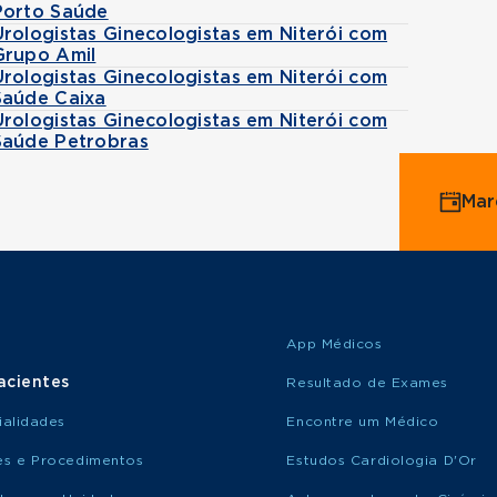
Porto Saúde
Urologistas Ginecologistas em Niterói com
Grupo Amil
Urologistas Ginecologistas em Niterói com
Saúde Caixa
Urologistas Ginecologistas em Niterói com
Saúde Petrobras
Mar
App Médicos
acientes
Resultado de Exames
ialidades
Encontre um Médico
s e Procedimentos
Estudos Cardiologia D'Or