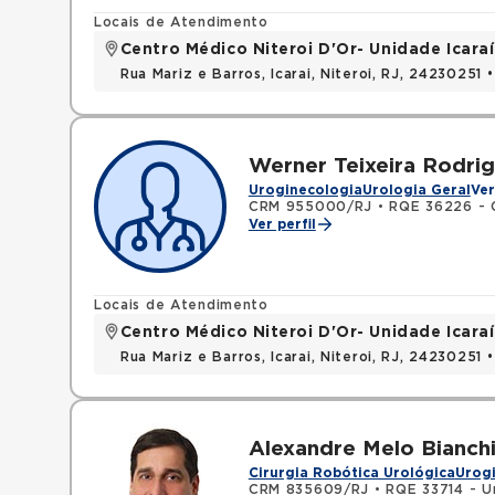
Locais de Atendimento
Centro Médico Niteroi D'Or- Unidade Icaraí
Rua Mariz e Barros, Icarai, Niteroi, RJ, 24230251 
Werner Teixeira Rodrig
Uroginecologia
Urologia Geral
Ver
CRM 955000/RJ
•
RQE 36226 - C
Ver perfil
Locais de Atendimento
Centro Médico Niteroi D'Or- Unidade Icaraí
Rua Mariz e Barros, Icarai, Niteroi, RJ, 24230251 
Alexandre Melo Bianch
Cirurgia Robótica Urológica
Urog
CRM 835609/RJ
•
RQE 33714 - U