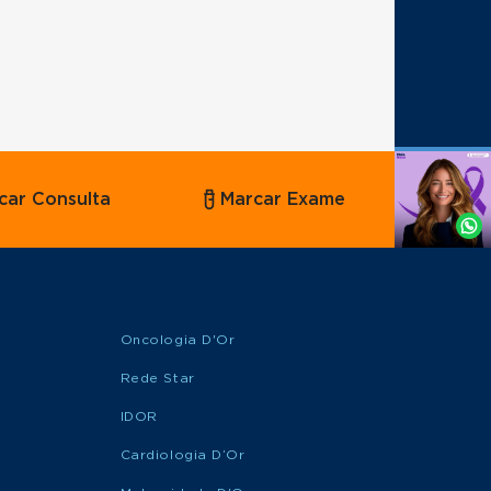
Agende
car Consulta
Marcar Exame
por
Whatsapp
Oncologia D'Or
Rede Star
IDOR
Cardiologia D’Or