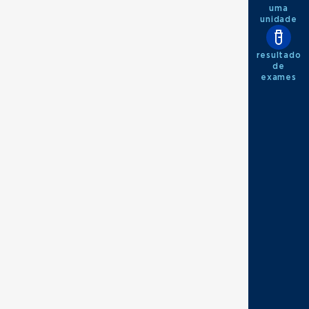
uma
unidade
resultado
de
exames