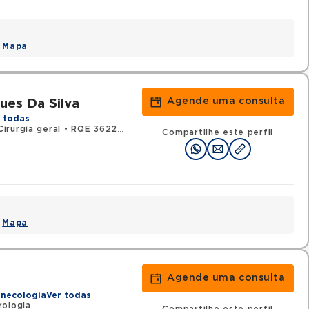
•
Mapa
Agende uma consulta
ues Da Silva
 todas
irurgia geral
•
RQE 36227 - Urologia
Compartilhe este perfil
•
Mapa
Agende uma consulta
i
inecologia
Ver todas
rologia