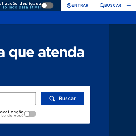
alização desligada
ENTRAR
BUSCAR
e ao lado para ativar
a que atenda
Buscar
localização
rto de você