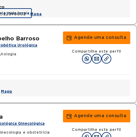
co
eja mais locais
RJ, 22070002 •
Mapa
Agende uma consulta
oelho Barroso
Robótica Urológica
Compartilhe este perfil
Urologia
•
Mapa
Agende uma consulta
a
cológica Ginecológica
Compartilhe este perfil
inecologia e obstetrícia