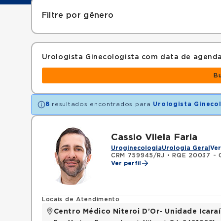
Filtre por gênero
Urologista Ginecologista com data de agend
B
8
resultados encontrados para
Urologista Gineco
Cassio Vilela Faria
Uroginecologia
Urologia Geral
Ver
CRM 759945/RJ
•
RQE 20037 - C
Ver perfil
Locais de Atendimento
Centro Médico Niteroi D'Or- Unidade Icaraí