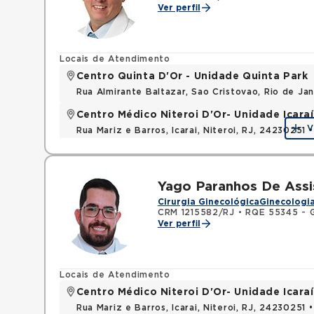
Ver perfil
Locais de Atendimento
Centro Quinta D'Or - Unidade Quinta Park
Rua Almirante Baltazar, Sao Cristovao, Rio de Ja
Centro Médico Niteroi D'Or- Unidade Icaraí
V
Rua Mariz e Barros, Icarai, Niteroi, RJ, 24230251 
Yago Paranhos De Assi
Cirurgia Ginecológica
Ginecologia
CRM 1215582/RJ
•
RQE 55345 - G
Ver perfil
Locais de Atendimento
Centro Médico Niteroi D'Or- Unidade Icaraí
Rua Mariz e Barros, Icarai, Niteroi, RJ, 24230251 