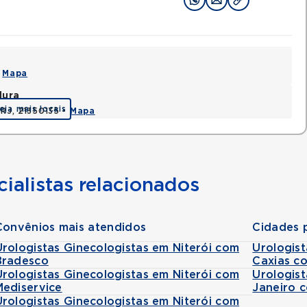
•
Mapa
dura
eja mais locais
 RJ, 21350135 •
Mapa
ialistas relacionados
Convênios mais atendidos
Cidades 
Urologistas Ginecologistas em Niterói com
Urologis
Bradesco
Caxias c
Urologistas Ginecologistas em Niterói com
Urologist
Mediservice
Janeiro 
Urologistas Ginecologistas em Niterói com