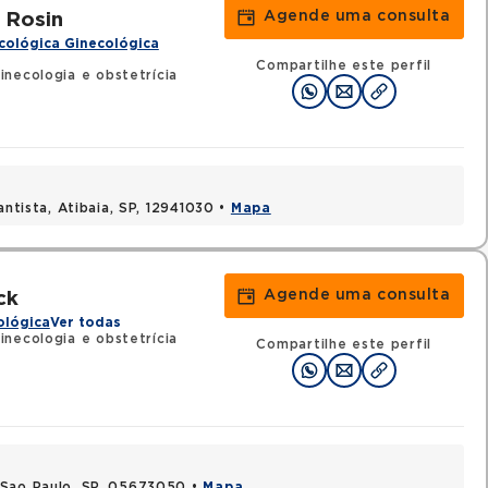
Agende uma consulta
 Rosin
cológica Ginecológica
Compartilhe este perfil
necologia e obstetrícia
antista, Atibaia, SP, 12941030 •
Mapa
Agende uma consulta
ck
ológica
Ver todas
necologia e obstetrícia
Compartilhe este perfil
 Sao Paulo, SP, 05673050 •
Mapa