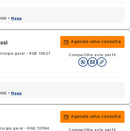
1900 •
Mapa
Agende uma consulta
ssi
irurgia geral
•
RQE 106273 - Urologia
Compartilhe este perfil
1900 •
Mapa
Agende uma consulta
rurgia geral
•
RQE 110184 - Urologia
Compartilhe este perfil