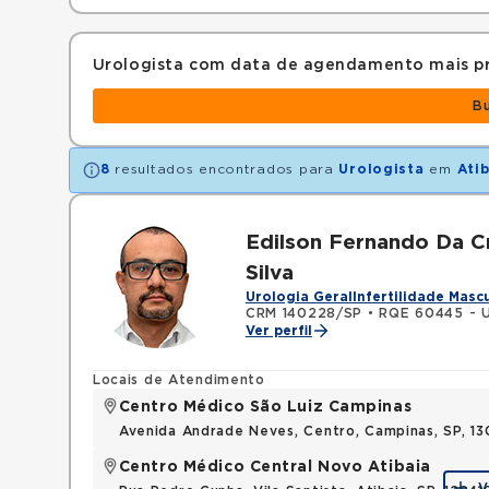
Urologista com data de agendamento mais p
B
8
resultados encontrados para
Urologista
em
Ati
Edilson Fernando Da C
Silva
Urologia Geral
Infertilidade Masc
CRM 140228/SP
•
RQE 60445 - U
Ver perfil
Locais de Atendimento
Centro Médico São Luiz Campinas
Avenida Andrade Neves, Centro, Campinas, SP, 13
Centro Médico Central Novo Atibaia
V