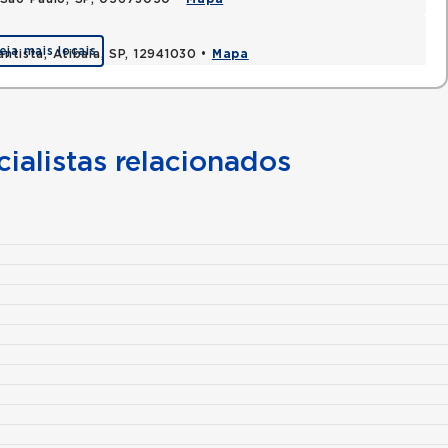
eja mais locais
antista, Atibaia, SP, 12941030 •
Mapa
ialistas relacionados