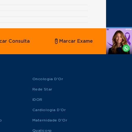
Agende
car Consulta
Marcar Exame
por
Whatsapp
Oncologia D'Or
Rede Star
IDOR
Cardiologia D’Or
o
Maternidade D'Or
Qualicorp