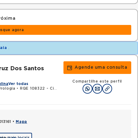
róxima
usque agora
baia
.
Agende uma consulta
ruz Dos Santos
Compartilhe este perfil
ulina
Ver todas
rologia
•
RQE 108322 - Cirurgia geral
013161 •
Mapa
eja mais locais