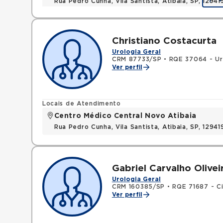
Rua Pedro Cunha, Vila Santista, Atibaia, SP, 1294
Christiano Costacurta
Urologia Geral
CRM 87733/SP
•
RQE 37064 - Ur
Ver perfil
Locais de Atendimento
Centro Médico Central Novo Atibaia
Rua Pedro Cunha, Vila Santista, Atibaia, SP, 1294
Gabriel Carvalho Olive
Urologia Geral
CRM 160385/SP
•
RQE 71687 - Ci
Ver perfil