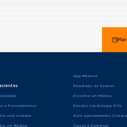
Mar
App Médicos
acientes
Resultado de Exames
ialidades
Encontre um Médico
s e Procedimentos
Estudos Cardiologia D'Or
tre uma Unidade
Auto-agendamento Cirúrgic
tre um Médico
Cursos e Palestras