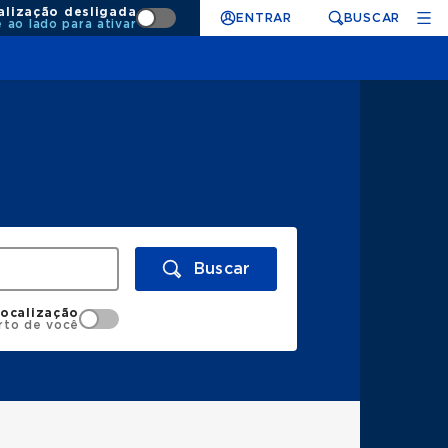
alização desligada
ENTRAR
BUSCAR
e ao lado para ativar
Buscar
localização
rto de você