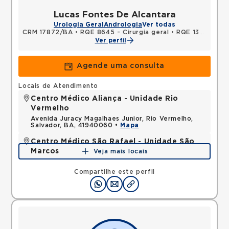
Lucas Fontes De Alcantara
Urologia Geral
Andrologia
Ver todas
CRM 17872/BA
•
RQE 8645 - Cirurgia geral
•
RQE 13013 - Urologia
Ver perfil
Agende uma consulta
Locais de Atendimento
Centro Médico Aliança - Unidade Rio
Vermelho
Avenida Juracy Magalhaes Junior, Rio Vermelho,
Salvador, BA, 41940060 •
Mapa
Centro Médico São Rafael - Unidade São
Marcos
Veja mais locais
Rua Sao Rafael, Sao Marcos, Salvador, BA,
41253190 •
Mapa
Compartilhe este perfil