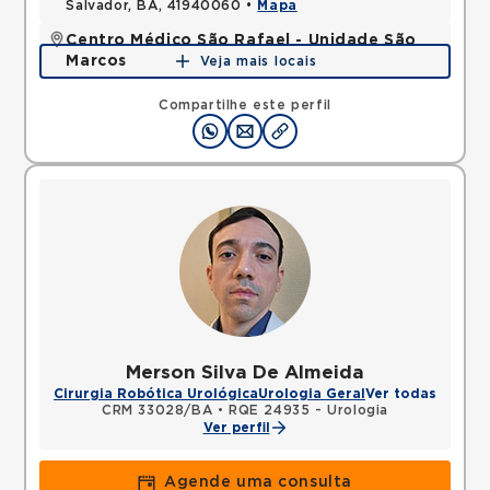
Salvador, BA, 41940060 •
Mapa
Centro Médico São Rafael - Unidade São
Marcos
Veja mais locais
Rua Sao Rafael, Sao Marcos, Salvador, BA,
41253190 •
Mapa
Compartilhe este perfil
Merson Silva De Almeida
Cirurgia Robótica Urológica
Urologia Geral
Ver todas
CRM 33028/BA
•
RQE 24935 - Urologia
Ver perfil
Agende uma consulta