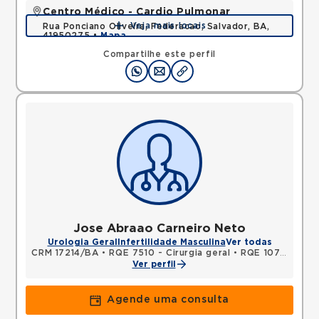
Centro Médico - Cardio Pulmonar
Veja mais locais
Rua Ponciano Oliveira, Federacao, Salvador, BA,
41950275 •
Mapa
Compartilhe este perfil
Jose Abraao Carneiro Neto
Urologia Geral
Infertilidade Masculina
Ver todas
CRM 17214/BA
•
RQE 7510 - Cirurgia geral
•
RQE 10783 - Urologia
Ver perfil
Agende uma consulta