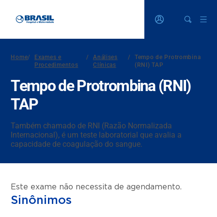
Home
/
Exames e
/
Análises
/
Tempo de Protrombina
Procedimentos
Clínicas
(RNI) TAP
Tempo de Protrombina (RNI)
TAP
Também chamado de RNI (Razão Normalizada
Internacional), é um teste laboratorial que avalia a
capacidade de coagulação do sangue.
Este exame não necessita de agendamento.
Sinônimos