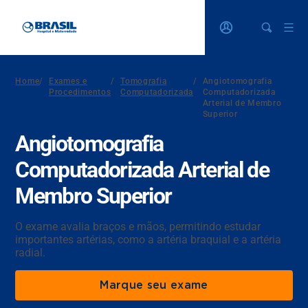
Home
/
Exames e
/
Tomografia
/
Angiotomografia
Procedimentos
Computadorizada
Computadorizada
Arterial de Membro
Superior
Angiotomografia
Computadorizada Arterial de
Membro Superior
O exame avalia braços e mãos, permitindo estudar
importantes artérias, como a artéria braquial e a artéria
radial.
Marque seu exame