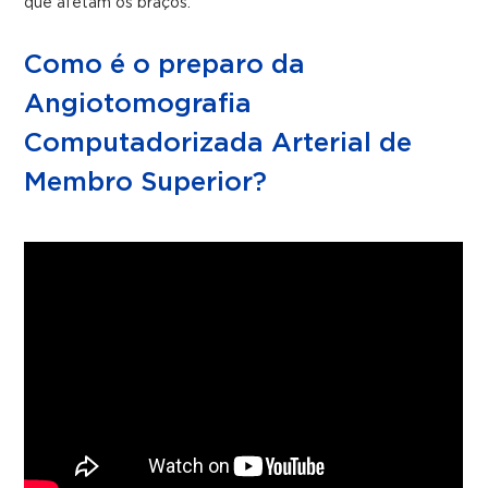
que afetam os braços.
Como é o preparo da
Angiotomografia
Computadorizada Arterial de
Membro Superior?