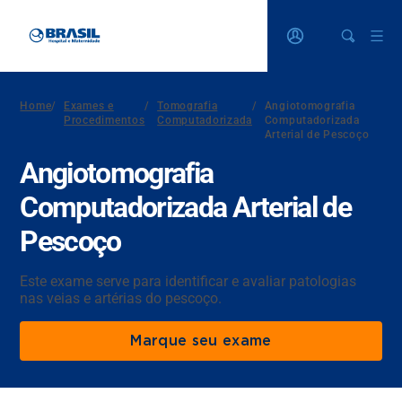
Home
/
Exames e
/
Tomografia
/
Angiotomografia
Procedimentos
Computadorizada
Computadorizada
Arterial de Pescoço
Angiotomografia
Computadorizada Arterial de
Pescoço
Este exame serve para identificar e avaliar patologias
nas veias e artérias do pescoço.
Marque seu exame