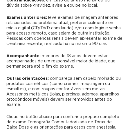
Contraindicações:
em caso de atraso menstrual ou
dúvida sobre gravidez, avise a equipe no local.
Exames anteriores:
leve exames de imagem anteriores
relacionados ao problema atual, preferencialmente em
mídia digital (CD/DVD com laudo) e/ou com login e senha
para acesso remoto, caso sejam de outra instituição.
Pessoas com doenças renais devem apresentar exame de
creatinina recente, realizado há no máximo 90 dias.
Acompanhante:
menores de 18 anos devem estar
acompanhados de um responsável maior de idade, que
permanecerá até o fim do exame.
Outras orientações:
compareça sem cabelo molhado ou
produtos cosméticos (como cremes, maquiagem ou
esmaltes), e com roupas confortáveis sem metais.
Acessórios metálicos (joias, piercings, adornos, aparelhos
ortodônticos móveis) devem ser removidos antes do
exame.
Clique no botão abaixo para conferir o preparo completo
do exame Tomografia Computadorizada de Tórax de
Baixa Dose e as orientações para casos com anestesia.