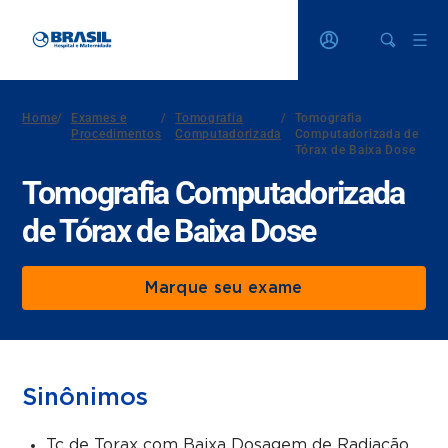
Home
/
Exames e
/
Tomografia
/
Tomografia
Procedimentos
Computadorizada
Computadorizada de
Tórax de Baixa Dose
Tomografia Computadorizada
de Tórax de Baixa Dose
Marque seu exame
Sinônimos
Tc de Torax com Baixa Dosagem de Radiação