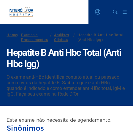
Home
/
Exames e
/
Análises
/
Hepatite B Anti Hbc Total
Procedimentos
Clínicas
(Anti Hbc Igg)
Hepatite B Anti Hbc Total (Anti
Hbc Igg)
O exame anti-HBc identifica contato atual ou passado
com o vírus da hepatite B. Saiba o que é anti-HBc,
quando é indicado e como entender anti-HBc total, IgM e
IgG. Faça seu exame na Rede D’Or
Este exame não necessita de agendamento.
Sinônimos