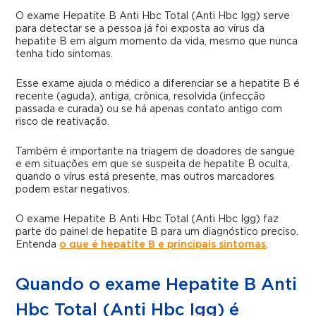
O exame Hepatite B Anti Hbc Total (Anti Hbc Igg) serve
para detectar se a pessoa já foi exposta ao vírus da
hepatite B em algum momento da vida, mesmo que nunca
tenha tido sintomas.
Esse exame ajuda o médico a diferenciar se a hepatite B é
recente (aguda), antiga, crônica, resolvida (infecção
passada e curada) ou se há apenas contato antigo com
risco de reativação.
Também é importante na triagem de doadores de sangue
e em situações em que se suspeita de hepatite B oculta,
quando o vírus está presente, mas outros marcadores
podem estar negativos.
O exame Hepatite B Anti Hbc Total (Anti Hbc Igg) faz
parte do painel de hepatite B para um diagnóstico preciso.
Entenda
o que é hepatite B e principais sintomas
.
Quando o exame Hepatite B Anti
Hbc Total (Anti Hbc Igg) é