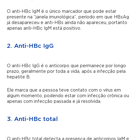
O anti-HBc IgM é o único marcador que pode estar
presente na “janela imunológica”, período em que HBsAg
já desapareceu e anti-HBs ainda não apareceu, portanto
apenas anti-HBc IgM está positivo.
2. Anti-HBc IgG
O anti-HBc IgG é o anticorpo que permanece por longo
prazo, geralmente por toda a vida, após a infecção pela
hepatite B.
Ele marca que a pessoa teve contato com o vírus em
algum momento, podendo estar com infecção crônica ou
apenas com infecção passada e já resolvida.
3. Anti-HBc total
O anti-HBc total detecta a presença de anticorpos IgM e