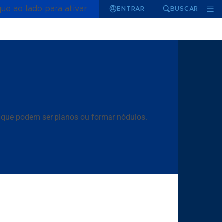
que ao lado para ativar
ENTRAR
BUSCAR
que podem ser planos ou formar nódulos.