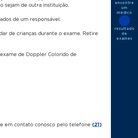
encontre
sejam de outra instituição.
um
médico
dos de um responsável.
resultado
dar de crianças durante o exame. Retire
de
exames
o exame
de Doppler Colorido de
tre em contato conosco pelo telefone
(21)