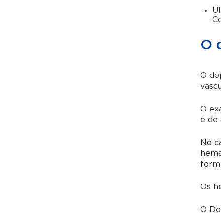
U
Co
O 
O dop
vascu
O ex
e de 
No c
hema
forma
Os h
O Dop