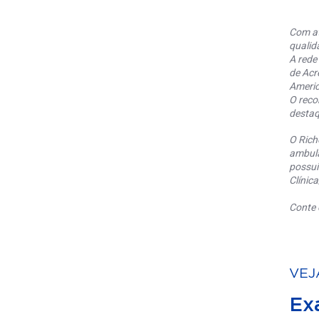
Com at
qualid
A rede
de Acr
Americ
O reco
destaq
O Rich
ambula
possui
Clínic
Conte 
VEJ
Ex