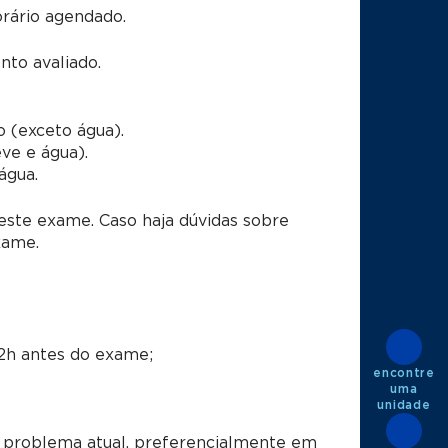
rário agendado.
to avaliado.
o (exceto água).
eve e água).
água.
este exame. Caso haja dúvidas sobre
xame.
 2h antes do exame;
encontre
uma
unidade
 problema atual, preferencialmente em