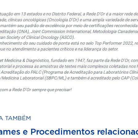
uação em 13 estados e no Distrito Federal, a Rede D’Or é a maior rede de 
ade, clínicas oncológicas (Oncologia D’Or) e uma ampla variedade de serv
 mantém seu padrão de excelência por meio de certificações reconhecida
editação (ONA), Joint Commission International, Metodologia Canaden
an Society of Clinical Oncology (ASCO).
nhecimento do seu cuidado de ponta está no selo Top Performer 2022, re
ue no atendimento a pacientes críticos e na liderança do setor.
et Medicina & Diagnóstico, fundado em 1947, faz parte da Rede D’Or, co
torial e processa as amostras de testes mais complexos coletadas nos h
 Acreditação do PALC (Programa de Acreditação para Laboratórios Clínic
a/Medicina Laboratorial (SBPC/ML) e também é acreditado pelo CAP (Coll
com a Rede D’Or sempre que precisar!
A TAMBÉM
ames e Procedimentos relaciona