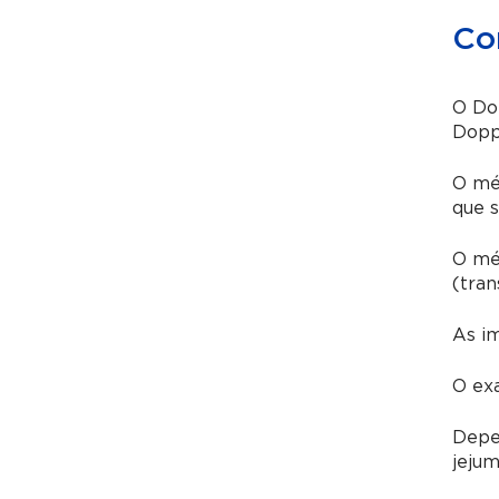
Co
O Do
Dopp
O méd
que 
O méd
(tran
As i
O exa
Depe
jejum