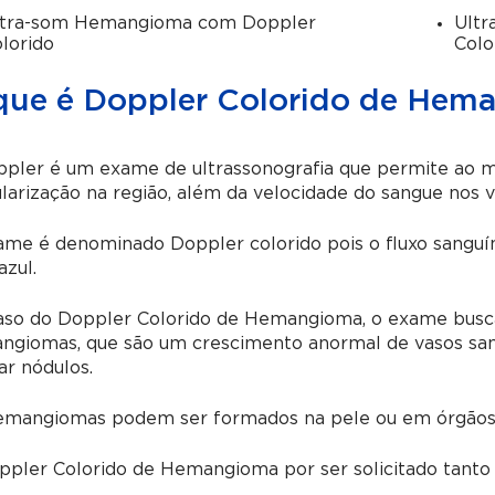
ltra-som Hemangioma com Doppler
Ult
lorido
Colo
que é Doppler Colorido de Hem
pler é um exame de ultrassonografia que permite ao m
larização na região, além da velocidade do sangue nos v
ame é denominado Doppler colorido pois o fluxo sanguí
azul.
aso do Doppler Colorido de Hemangioma, o exame busca
ngiomas, que são um crescimento anormal de vasos sa
r nódulos.
emangiomas podem ser formados na pele ou em órgãos
pler Colorido de Hemangioma por ser solicitado tanto 