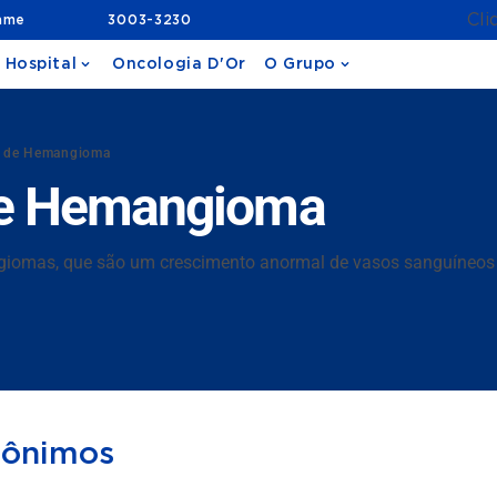
Cli
ame
3003-3230
 Hospital
Oncologia D'Or
O Grupo
o de Hemangioma
 de Hemangioma
giomas, que são um crescimento anormal de vasos sanguíneos 
nônimos