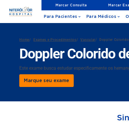
Marcar Consulta
Marcar Ex
Para Pacientes
Para Médicos
O
Home
/
Exames e Procedimentos
/
Vascular
/
Doppler Colorid
Doppler Colorido
Este exame busca estudar especificamente os heman
Marque seu exame
Si