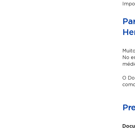
Impo
Pa
He
Muit
No e
médi
O Do
como 
Pr
Docu