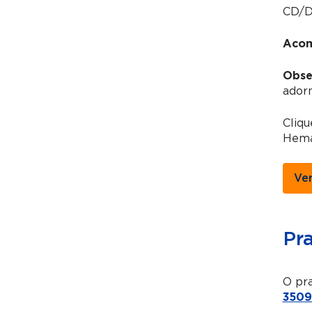
CD/DV
Acom
Obse
adorn
Cliq
Hema
Ve
Pr
O pra
3509