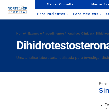
Marcar Consulta
Marcar Ex
Para Pacientes
Para Médicos
O
Home
/
Exames e Procedimentos
/
Análises Clínicas
/
Dihidrot
Dihidrotestosteron
Uma análise laboratorial utilizada para investigar di
Este
Si
Do