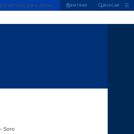
que ao lado para ativar
ENTRAR
BUSCAR
– Soro