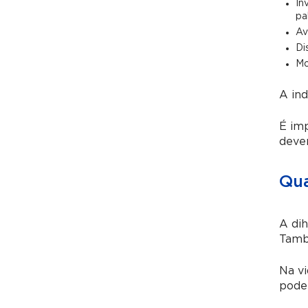
In
pa
Av
Di
Mo
A ind
É imp
deven
Qua
A dih
També
Na vi
pode