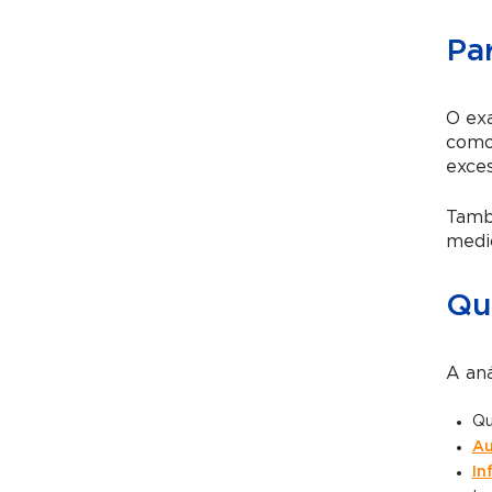
Pa
O ex
como 
exces
Tamb
medic
Qu
A aná
Qu
Au
In