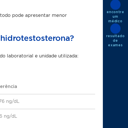
encontre
método pode apresentar menor
um
médico
resultado
ihidrotestosterona?
de
exames
 laboratorial e unidade utilizada:
ferência
 76 ng/dL
26 ng/dL