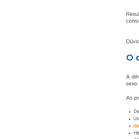
Resul
cons
Dúvi
O 
A dih
sexo.
As pr
De
Us
Hi
Hi