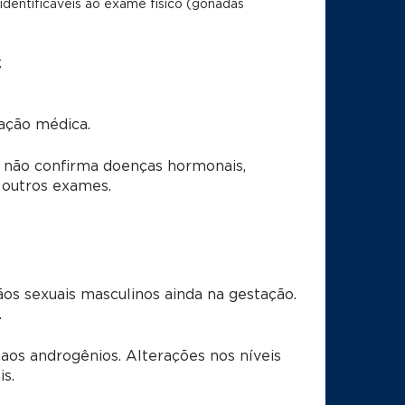
identificáveis ao exame físico (gônadas
;
iação médica.
e não confirma doenças hormonais,
 outros exames.
os sexuais masculinos ainda na gestação.
.
 aos androgênios. Alterações nos níveis
s.