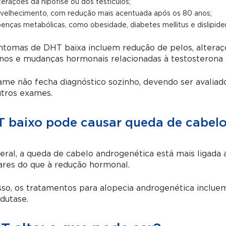
terações da hipófise ou dos testículos;
velhecimento, com redução mais acentuada após os 80 anos;
enças metabólicas, como obesidade, diabetes mellitus e dislipide
ntomas de DHT baixa incluem redução de pelos, alteraçõ
os e mudanças hormonais relacionadas à testosterona 
me não fecha diagnóstico sozinho, devendo ser avaliado
utros exames.
 baixo pode causar queda de cabel
ral, a queda de cabelo androgenética está mais ligada 
ares do que à redução hormonal.
sso, os tratamentos para alopecia androgenética incl
dutase.