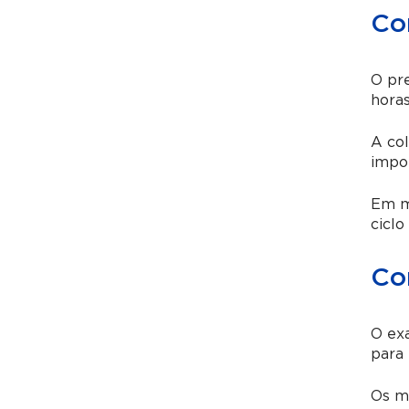
Co
O pre
horas
A col
impo
Em mu
ciclo
Co
O exa
para
Os m