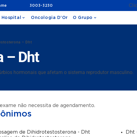
Cli
ame
3003-3230
 Hospital
Oncologia D'Or
O Grupo
estosterona – Dht
a – Dht
stúrbios hormonais que afetam o sistema reprodutor masculino.
 exame não necessita de agendamento.
nônimos
sagem de Dihidrotestosterona - Dht
Dht 