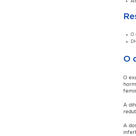
An
Re
O 
DH
O 
O ex
hormô
femin
A dih
redu
A do
infe