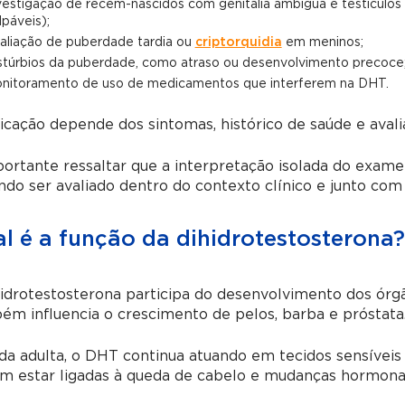
vestigação de recém-nascidos com genitália ambígua e testículos 
lpáveis);
aliação de puberdade tardia ou
criptorquidia
em meninos;
stúrbios da puberdade, como atraso ou desenvolvimento precoce
nitoramento de uso de medicamentos que interferem na DHT.
icação depende dos sintomas, histórico de saúde e aval
ortante ressaltar que a interpretação isolada do exam
do ser avaliado dentro do contexto clínico e junto com
l é a função da dihidrotestosterona?
idrotestosterona participa do desenvolvimento dos órgã
m influencia o crescimento de pelos, barba e próstata
da adulta, o DHT continua atuando em tecidos sensíveis
m estar ligadas à queda de cabelo e mudanças hormonai