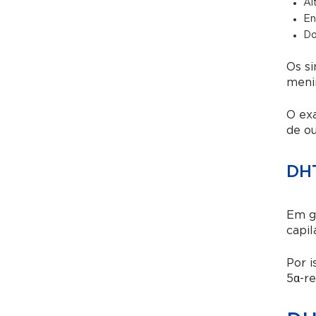
Al
En
Do
Os si
menin
O exa
de o
DHT
Em ge
capil
Por i
5α-re