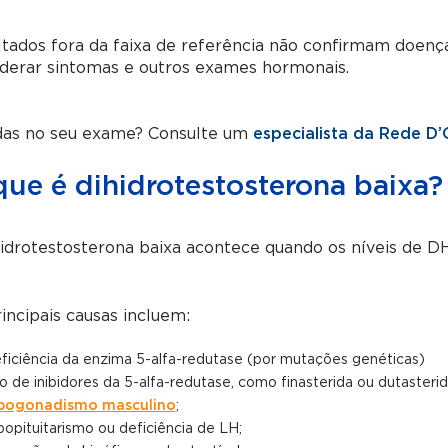
tados fora da faixa de referência não confirmam doenç
iderar sintomas e outros exames hormonais.
das no seu exame? Consulte um
especialista da Rede D’
que é dihidrotestosterona baixa?
idrotestosterona baixa acontece quando os níveis de D
incipais causas incluem:
ficiência da enzima 5-alfa-redutase (por mutações genéticas)
o de inibidores da 5-alfa-redutase, como finasterida ou dutasterid
pogonadismo masculino
;
popituitarismo ou deficiência de LH;