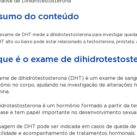
alise de Dihidrotestosterona
sumo do conteúdo
exame de DHT mede a dihidrotestosterona para investigar queda d
T alto ou baixo pode estar relacionado a testosterona, próstata, 
que é o exame de dihidrotestost
ame de dihidrotestosterona (DHT) é um exame de sang
nio no corpo, ajudando na investigação de alterações h
ina.
idrotestosterona é um hormônio formado a partir da te
tase e tem papel importante no desenvolvimento sexual
sagem de DHT pode ser indicada em casos de queda de c
rtilidade e acompanhamento de tratamentos hormonais.