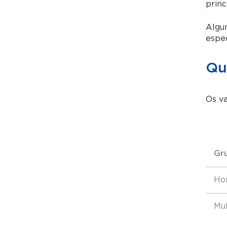
princ
Algu
espec
Qua
Os va
Gr
Ho
Mul