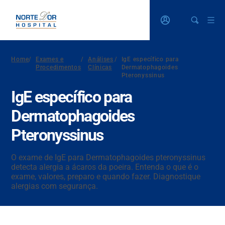
Home
/
Exames e
/
Análises
/
IgE específico para
Procedimentos
Clínicas
Dermatophagoides
Pteronyssinus
IgE específico para
Dermatophagoides
Pteronyssinus
O exame de IgE para Dermatophagoides pteronyssinus
detecta alergia a ácaros da poeira. Entenda o que é o
exame, valores, preparo e quando fazer. Diagnostique
alergias com segurança.