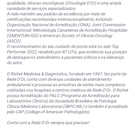
qualidade, clínicas oncológicas (Oncologia D’Or) e uma ampla
variedade de serviços especializados.
A rede mantém seu padrão de excelência por meio de
certificações reconhecidas internacionalmente, incluindo
Organização Nacional de Acreditação (ONA), Joint Commission
International, Metodologia Canadense de Acreditação Hospitalar
(QMENTUM IQG) e American Society of Clinical Oncology
(ASCO).
O reconhecimento do seu cuidado de ponta está no selo Top
Performer 2022, recebido por 87 UTIs, que evidencia sua posição
de destaque no atendimento a pacientes críticos e na liderança
do setor.
O Richet Medicina & Diagnóstico, fundado em 1947, faz parte da
Rede D’Or, conta com diversas unidades de atendimento
ambulatorial e processa as amostras de testes mais complexos
coletadas nos hospitais e centros médicos da Rede D’Or. O Richet
possui Acreditação do PALC (Programa de Acreditação para
Laboratórios Clínicos) da Sociedade Brasileira de Patologia
Clínica/Medicina Laboratorial (SBPC/ML) e também é acreditado
pelo CAP (College of American Pathologists).
Conte com a Rede D’Or sempre que precisar!