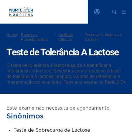
Home
/
Exames e
/
Análises
/
Teste de Tolerância A
Procedimentos
Clínicas
Lactose
Teste de Tolerância A Lactose
O teste de tolerância à lactose ajuda a identificar a
intolerância à lactose. Descubra como funciona o teste
de tolerância à lactose, preparo, valores de referência e
interpretação do resultado. Faça seu exame na Rede D’Or
Este exame não necessita de agendamento.
Sinônimos
Teste de Sobrecarga de Lactose