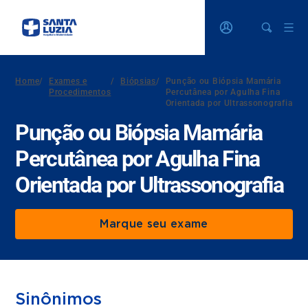
Home
/
Exames e
/
Biópsias
/
Punção ou Biópsia Mamária
Procedimentos
Percutânea por Agulha Fina
Orientada por Ultrassonografia
Punção ou Biópsia Mamária
Percutânea por Agulha Fina
Orientada por Ultrassonografia
Marque seu exame
Sinônimos