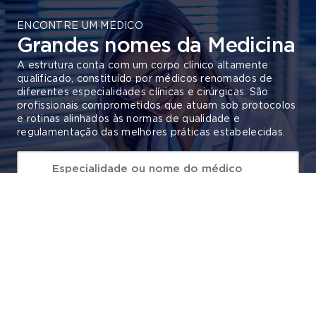
ENCONTRE UM MÉDICO
Grandes nomes da Medicina
A estrutura conta com um corpo clínico altamente
qualificado, constituído por médicos renomados de
diferentes especialidades clínicas e cirúrgicas. São
profissionais comprometidos que atuam sob protocolos
e rotinas alinhados às normas de qualidade e
regulamentação das melhores práticas estabelecidas.
O que está procurando?
O que está procurando?
Salute Clinicas Especializadas
Encontre médicos perto de você
ATIVAR
Buscar