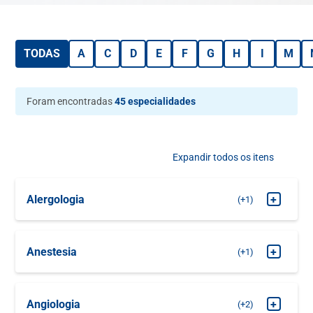
TODAS
A
C
D
E
F
G
H
I
M
Foram encontradas
45 especialidades
Expandir todos os itens
Alergologia
+
+1
MARQUE SUA
Alergologia Clínica
CONSULTA
Anestesia
+
+1
MARQUE SUA
Pré Anestesia
CONSULTA
Angiologia
+
+2