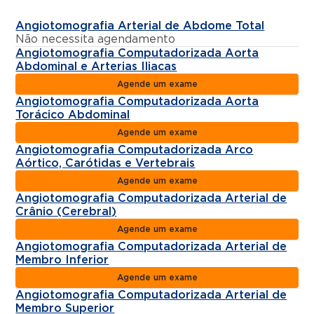
Angiotomografia Arterial de Abdome Total
Não necessita agendamento
Angiotomografia Computadorizada Aorta
Abdominal e Arterias Iliacas
Agende um exame
Angiotomografia Computadorizada Aorta
Torácico Abdominal
Agende um exame
Angiotomografia Computadorizada Arco
Aórtico, Carótidas e Vertebrais
Agende um exame
Angiotomografia Computadorizada Arterial de
Crânio (Cerebral)
Agende um exame
Angiotomografia Computadorizada Arterial de
Membro Inferior
Agende um exame
Angiotomografia Computadorizada Arterial de
Membro Superior