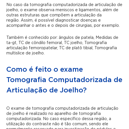
No caso da tomografia computadorizada de articulação de
joelho, o exame observa meniscos e ligamentos, além de
outras estruturas que compõem a articulação da
região. Assim, é possível diagnosticar doenças e
acompanhar o antes e o depois de cirurgias, por exemplo.
Também é conhecido por: ângulos de patela, Medidas de
ta-gt, TC de côndilo femoral, TC joelho, Tomografia
articulação femoropatelar, TC de platô tibial, Tomografia
multislice de joelho.
Como é feito o exame
Tomografia Computadorizada de
Articulação de Joelho?
O exame de tomografia computadorizada de articulação
de joelho é realizado no aparelho de tomografia
computadorizada. No caso específico dessa região, a
utilização do contraste não é tão comum, sendo ele