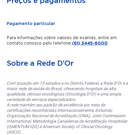
Preços e pagamentos
Pagamento particular
Para informações sobre valores de exames, entre em
contato conosco pelo telefone
(61) 3445-6000
.
Sobre a Rede D'Or
Com atuação em 13 estados e no Distrito Federal, a Rede D’Or é a
maior rede de saúde do Brasil, oferecendo hospitais de alta
qualidade, clínicas oncológicas (Oncologia D’Or) e uma ampla
variedade de serviços especializados.
A rede mantém seu padrão de excelência por meio de
certificações reconhecidas internacionalmente, incluindo
Organização Nacional de Acreditação (ONA), Joint Commission
International, Metodologia Canadense de Acreditação Hospitalar
(QMENTUM IQG) e American Society of Clinical Oncology
(ASCO).