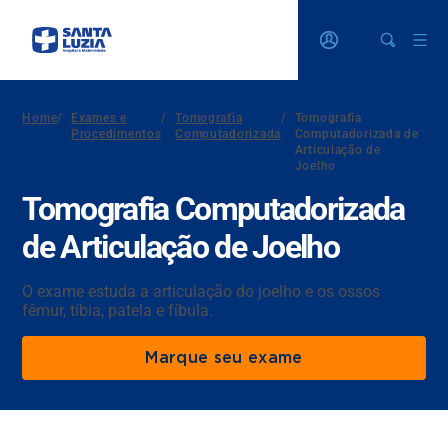
Home
/
Exames e
/
Tomografia
/
Tomografia
Procedimentos
Computadorizada
Computadorizada de
Articulação de
Joelho
Tomografia Computadorizada
de Articulação de Joelho
O exame estuda a articulação do joelho e os ossos
fêmur, tíbia, patela e fíbula.
Marque seu exame