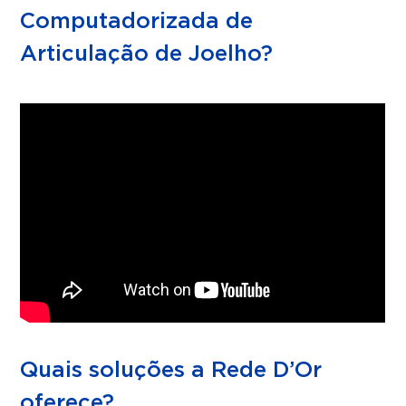
Computadorizada de
Articulação de Joelho?
Quais soluções a Rede D’Or
oferece?