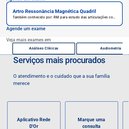
articulações (tornozelo), RM para estudo das articulações
com contraste do tornozelo.
Artro Ressonância Magnética Quadril
Também conhecido por: RM para estudo das articulações com
contraste intra-articular do quadril, Pneumoartro ressonância
do quadril, RM para estudo com contraste das articulações
Agende um exame
(quadril), RM para estudo das articulações com contraste do
quadril.
Veja mais exames em
Análises Clínicas
Audiometria
Serviços mais procurados
O atendimento e o cuidado que a sua família
merece
Aplicativo Rede
Marque uma
D'Or
consulta