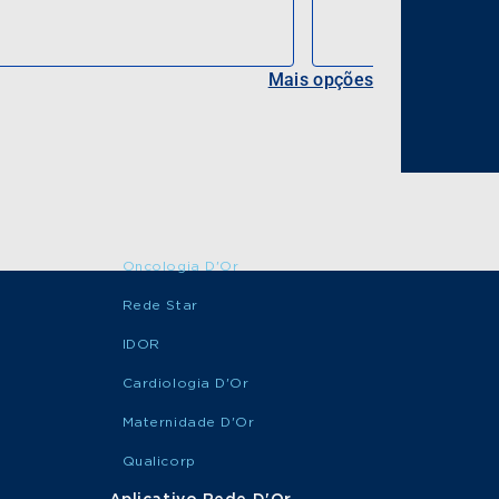
Mais opções
Oncologia D'Or
Rede Star
IDOR
Cardiologia D'Or
Maternidade D'Or
Qualicorp