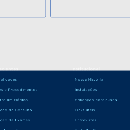
acientes
Institucional
ialidades
Nossa História
s e Procedimentos
Instalações
tre um Médico
Educação continuada
ção de Consulta
Links úteis
ção de Exames
Entrevistas