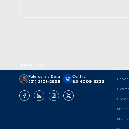
Para P
Fale com a Dora
Central
Espec
(21) 2101-2658
85 4009 3333
Exame
Encon
Marca
Marca