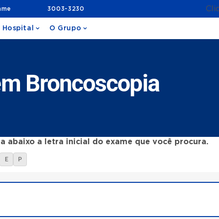
Cli
ame
3003-3230
 Hospital
O Grupo
em Broncoscopia
a abaixo a letra inicial do exame que você procura.
E
P