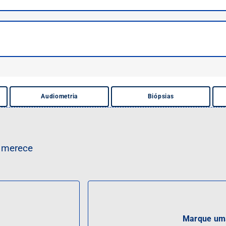
is especializados.
Audiometria
Biópsias
a merece
Marque uma