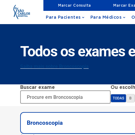
Marcar Consulta
Marcar Ex
Para Pacientes
Para Médicos
O
Todos os exames 
Saiba mais sobre Broncoscopia
Buscar exame
Ou escolh
TODAS
B
Broncoscopia