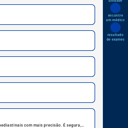
unidade
encontre
um médico
resultado
de exames
diastinais com mais precisão. É segura,