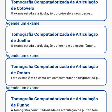
Tomografia Computadorizada de Articulação
de Cotovelo
O exame estuda a articulação do cotovelo e seus ossos
úmero, rádio e ulna, sendo possível diagnóstico preciso e
correto.
Agende um exame
Tomografia Computadorizada de Articulação
de Joelho
O exame estuda a articulação do joelho e os ossos fêmur,
tíbia, patela e fíbula.
Agende um exame
Tomografia Computadorizada de Articulação
de Ombro
Este exame é feito como um complementar de diagnóstico por
imagem para auxiliar o médico no estudo de patologias da
articulação de ombro.
Agende um exame
Tomografia Computadorizada de Articulação
de Punho
A tomografia computadorizada de articulação de punho tem