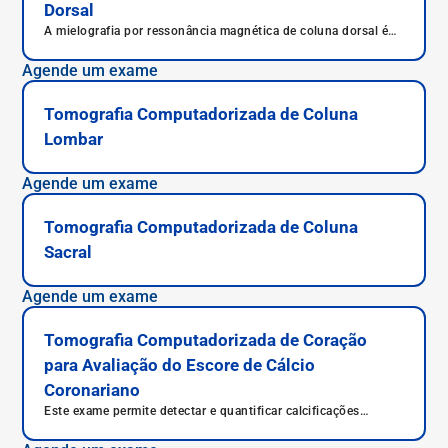
Dorsal
A mielografia por ressonância magnética de coluna dorsal é
um exame médico que combina o uso de contrastes
radioativos com a realização de uma ressonância magnética
Agende um exame
para permitir que sejam obtidas imagens de alta qualidade da
coluna dorsal do paciente.
Tomografia Computadorizada de Coluna
Lombar
Agende um exame
Tomografia Computadorizada de Coluna
Sacral
Agende um exame
Tomografia Computadorizada de Coração
para Avaliação do Escore de Cálcio
Coronariano
Este exame permite detectar e quantificar calcificações
presentes nas artérias coronárias e assim, indica o risco de
eventos cardíacos (ex. infarto).