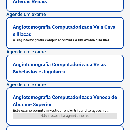
Artérias Renais
Agende um exame
Angiotomografia Computadorizada Veia Cava
e Iliacas
A angiotomografia computadorizada é um exame que une
técnicas da angiografia com a tomografia para diagnóstico de
doenças do sistema circulatório. Fornece imagens com
Agende um exame
precisão de placas de gordura ou cálcio no interior das veias
e artérias, nesse caso a veia cava e ilíacas, responsáveis por
levar o sangue da cabeça, dos membros superiores, inferiores
Angiotomografia Computadorizada Veias
e do abdômen de volta para o coração .
Subclavias e Jugulares
Agende um exame
Angiotomografia Computadorizada Venosa de
Abdome Superior
Este exame permite investigar e identificar alterações na
estrutura e funcionamento dos vasos sanguíneos.
Não necessita agendamento