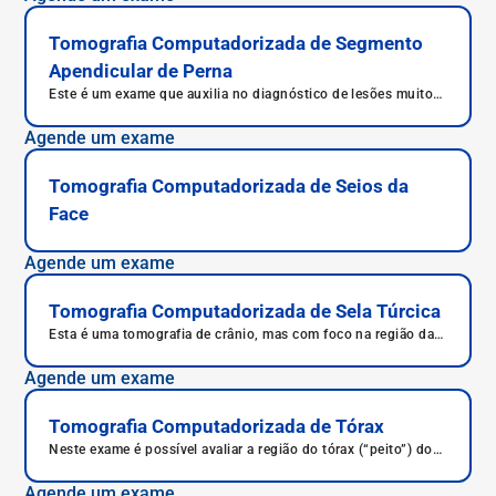
Tomografia Computadorizada de Segmento
Apendicular de Perna
Este é um exame que auxilia no diagnóstico de lesões muito
pequenas na perna, com maior qualidade e em menor tempo.
Agende um exame
Tomografia Computadorizada de Seios da
Face
Agende um exame
Tomografia Computadorizada de Sela Túrcica
Esta é uma tomografia de crânio, mas com foco na região da
sela túrcica, localizada na base do crânio.
Agende um exame
Tomografia Computadorizada de Tórax
Neste exame é possível avaliar a região do tórax (“peito”) do
paciente, incluindo a parte óssea, o tecido pulmonar, os vasos
sanguíneos da região e parcialmente a parte gordurosa.
Agende um exame