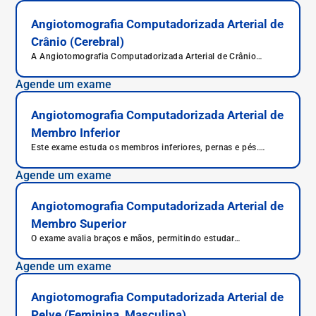
Angiotomografia Computadorizada Arterial de
Crânio (Cerebral)
A Angiotomografia Computadorizada Arterial de Crânio
estuda as veias do cérebro, responsáveis por sua irrigação.
Agende um exame
Angiotomografia Computadorizada Arterial de
Membro Inferior
Este exame estuda os membros inferiores, pernas e pés.
Assim, a artéria tibial e artéria femoral podem ser avaliada.
Agende um exame
Angiotomografia Computadorizada Arterial de
Membro Superior
O exame avalia braços e mãos, permitindo estudar
importantes artérias, como a artéria braquial e a artéria radial.
Agende um exame
Angiotomografia Computadorizada Arterial de
Pelve (Feminina, Masculina)