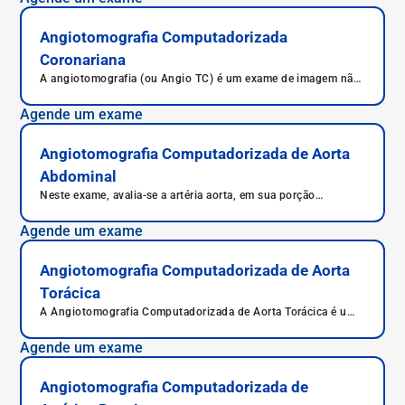
Angiotomografia Computadorizada
Coronariana
A angiotomografia (ou Angio TC) é um exame de imagem não
invasivo que combina tomografia computadorizada com
angiografia para analisar artérias e veias. Detecta obstruções,
Agende um exame
aneurismas, placas de gordura e outras alterações vasculares.
Angiotomografia Computadorizada de Aorta
Abdominal
Neste exame, avalia-se a artéria aorta, em sua porção
localizada no abdome.
Agende um exame
Angiotomografia Computadorizada de Aorta
Torácica
A Angiotomografia Computadorizada de Aorta Torácica é um
exame de diagnóstico por imagem não invasivo. Nesse caso,
o procedimento estuda a porção da aorta no tórax, uma das
Agende um exame
artérias mais importantes, que leva sangue do coração para
outras áreas do corpo.
Angiotomografia Computadorizada de