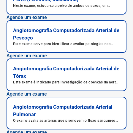
Neste exame, estuda-se a pelve de ambos os sexos, em
especial vasos sanguíneos responsáveis por irrigar os órgãos
reprodutores.
Agende um exame
Angiotomografia Computadorizada Arterial de
Pescoço
Este exame serve para identificar e avaliar patologias nas
veias e artérias do pescoço.
Agende um exame
Angiotomografia Computadorizada Arterial de
Tórax
Este exame é indicado para investigação de doenças da aorta
abdominal e torácica, como estenoses, aneurismas e
dissecções.
Agende um exame
Angiotomografia Computadorizada Arterial
Pulmonar
O exame avalia as artérias que promovem o fluxo sanguíneo
pulmonar, principalmente tronco pulmonar e artérias
pulmonares.
Agende um exame