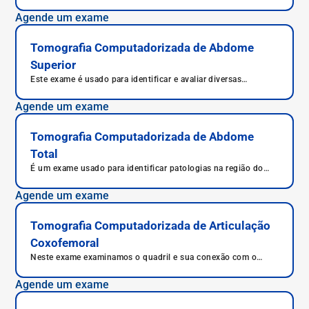
diagnóstico de diversas doenças que afetam este órgão,
como a Doença de Crohn.
Agende um exame
Tomografia Computadorizada de Abdome
Superior
Este exame é usado para identificar e avaliar diversas
patologias que atingem os órgãos do abdome superior.
Agende um exame
Tomografia Computadorizada de Abdome
Total
É um exame usado para identificar patologias na região do
abdome.
Agende um exame
Tomografia Computadorizada de Articulação
Coxofemoral
Neste exame examinamos o quadril e sua conexão com o
fêmur e os ossos da perna, através da articulação
coxofemoral.
Agende um exame