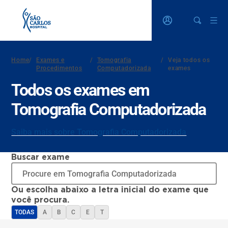
Home
/
Exames e
/
Tomografia
/
Veja todos os
Procedimentos
Computadorizada
exames
Todos os exames em
Tomografia Computadorizada
Saiba mais sobre Tomografia Computadorizada
Buscar exame
Ou escolha abaixo a letra inicial do exame que
você procura.
TODAS
A
B
C
E
T