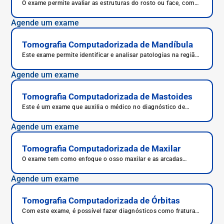
O exame permite avaliar as estruturas do rosto ou face, como
músculos, ossos e fossas nasais, diagnosticando doenças
como sinusite e desvio de septo nasal.
Agende um exame
Tomografia Computadorizada de Mandíbula
Este exame permite identificar e analisar patologias na região
da mandíbula.
Agende um exame
Tomografia Computadorizada de Mastoides
Este é um exame que auxilia o médico no diagnóstico de
alterações nessa região, já que demonstra lesões muito
pequenas com precisão qualidade e em menor tempo.
Agende um exame
Tomografia Computadorizada de Maxilar
O exame tem como enfoque o osso maxilar e as arcadas
dentárias do paciente, sendo usado tanto por médicos quanto
por dentistas para auxiliar na avaliação e tratamento dos
Agende um exame
pacientes.
Tomografia Computadorizada de Órbitas
Com este exame, é possível fazer diagnósticos como fratura
de qualquer osso que componha a órbita, avaliar alterações