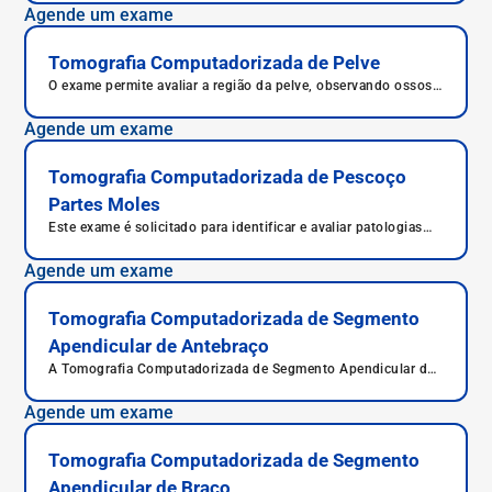
como inflamações, massas, danos aos vasos sanguíneos e
Agende um exame
também, tumores.
Tomografia Computadorizada de Pelve
O exame permite avaliar a região da pelve, observando ossos,
órgãos, músculos e demais estruturas.
Agende um exame
Tomografia Computadorizada de Pescoço
Partes Moles
Este exame é solicitado para identificar e avaliar patologias
nas partes moles do pescoço.
Agende um exame
Tomografia Computadorizada de Segmento
Apendicular de Antebraço
A Tomografia Computadorizada de Segmento Apendicular de
Antebraço é um exame que auxilia no diagnóstico com
precisão de lesões muito pequenas, com qualidade e em
Agende um exame
menor tempo.
Tomografia Computadorizada de Segmento
Apendicular de Braço