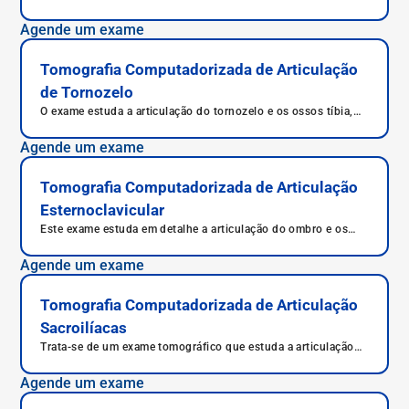
como principal objetivo a captação de imagens em alta
definição de estruturas, órgãos e ossos.
Agende um exame
Tomografia Computadorizada de Articulação
de Tornozelo
O exame estuda a articulação do tornozelo e os ossos tíbia,
tálus e fíbula, além dos ligamentos que compõem a
articulação.
Agende um exame
Tomografia Computadorizada de Articulação
Esternoclavicular
Este exame estuda em detalhe a articulação do ombro e os
ossos esterno e clavícula, oferecendo diagnóstico preciso e
correto.
Agende um exame
Tomografia Computadorizada de Articulação
Sacroilíacas
Trata-se de um exame tomográfico que estuda a articulação
entre o osso sacro e os ossos ilíacos (direito e esquerdo).
Agende um exame