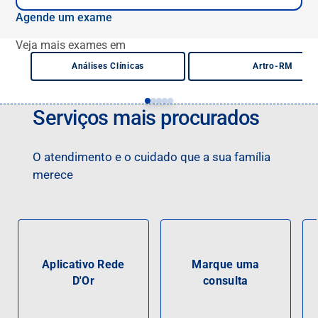
de nervos responsáveis pela sensibilidade e movimentos de
membros superiores.
Agende um exame
Veja mais exames em
Análises Clínicas
Artro-RM
Serviços mais procurados
O atendimento e o cuidado que a sua família
merece
Aplicativo Rede
Marque uma
D'Or
consulta