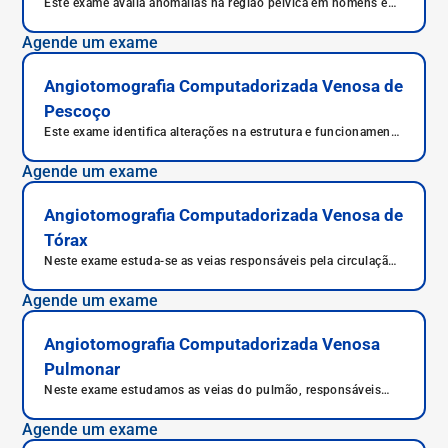
Este exame avalia anomalias na região pélvica em homens e
mulheres.
Agende um exame
Angiotomografia Computadorizada Venosa de
Pescoço
Este exame identifica alterações na estrutura e funcionamento
dos vasos sanguíneos.
Agende um exame
Angiotomografia Computadorizada Venosa de
Tórax
Neste exame estuda-se as veias responsáveis pela circulação
sanguínea do tórax, veia torácica e suas ramificações,
responsáveis pelo aporte de sangue a esta região.
Agende um exame
Angiotomografia Computadorizada Venosa
Pulmonar
Neste exame estudamos as veias do pulmão, responsáveis
por sua irrigação.
Agende um exame