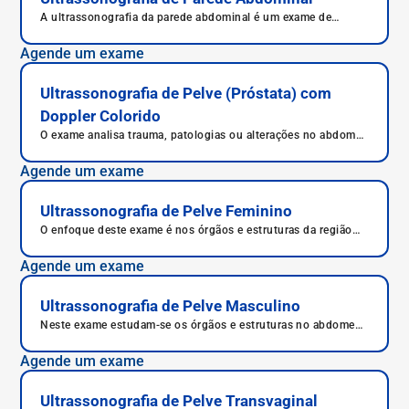
A ultrassonografia da parede abdominal é um exame de
imagem indicado para diagnosticar hérnias, abscessos ou
inflamações, pois avalia os músculos e os tecidos moles do
Agende um exame
abdome. Entenda o que é ultrassonografia da parede
abdominal, para que serve, preparo, como é feita e riscos.
Ultrassonografia de Pelve (Próstata) com
Doppler Colorido
O exame analisa trauma, patologias ou alterações no abdome
inferior masculino.
Agende um exame
Ultrassonografia de Pelve Feminino
O enfoque deste exame é nos órgãos e estruturas da região
pélvica, como útero, ovários e bexiga urinária.
Agende um exame
Ultrassonografia de Pelve Masculino
Neste exame estudam-se os órgãos e estruturas no abdome
inferior masculino com imagens que auxiliam no diagnóstico.
Agende um exame
Ultrassonografia de Pelve Transvaginal