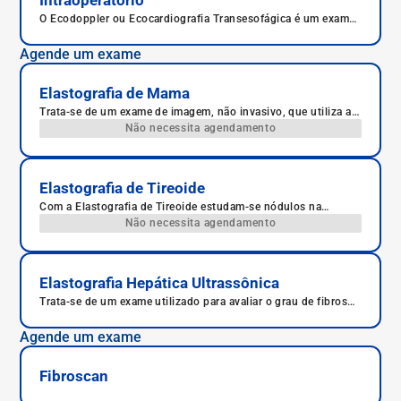
Intraoperatório
O Ecodoppler ou Ecocardiografia Transesofágica é um exame
de ultrassom, complementar ao procedimento transtorácico,
com o objetivo de obter informações mais completas das
Agende um exame
alterações estruturais e do funcionamento do coração. É
realizado sob anestesia local da orofaringe, para a introdução
de uma sonda no esôfago.
Elastografia de Mama
Trata-se de um exame de imagem, não invasivo, que utiliza as
técnicas do exame de ultrassom convencional - acoplado a
Não necessita agendamento
um software - com a finalidade de avaliar a compressibilidade
de diferentes tecidos do corpo humano.
Elastografia de Tireoide
Com a Elastografia de Tireoide estudam-se nódulos na
tireoide, se benignos ou malignos, e também sua localização
Não necessita agendamento
precisa.
Elastografia Hepática Ultrassônica
Trata-se de um exame utilizado para avaliar o grau de fibrose
hepática, ou seja, cicatrizes no fígado causadas por lesões.
Agende um exame
Fibroscan