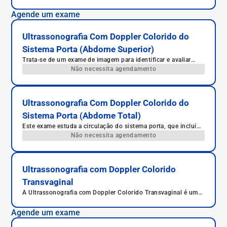
o abdome, como fígado, pâncreas, rins e intestinos.
Agende um exame
Ultrassonografia Com Doppler Colorido do
Sistema Porta (Abdome Superior)
Trata-se de um exame de imagem para identificar e avaliar
patologias do sistema porta no abdome superior.
Não necessita agendamento
Ultrassonografia Com Doppler Colorido do
Sistema Porta (Abdome Total)
Este exame estuda a circulação do sistema porta, que inclui
todas as veias que drenam o estômago, intestino, baço,
Não necessita agendamento
pâncreas e vesícula biliar.
Ultrassonografia com Doppler Colorido
Transvaginal
A Ultrassonografia com Doppler Colorido Transvaginal é um
exame ginecológico que avalia os órgãos pélvicos femininos
com imagens detalhadas e análise do fluxo sanguíneo, sendo
Agende um exame
essencial para o diagnóstico de diversas condições uterinas e
ovarianas.