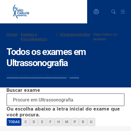
Home
/
Exames e
/
Ultrassonografia
/
Veja todos os
Procedimentos
exames
Todos os exames em
Ultrassonografia
Saiba mais sobre Ultrassonografia
Buscar exame
Ou escolha abaixo a letra inicial do exame que
você procura.
TODAS
C
D
E
F
H
M
P
R
U