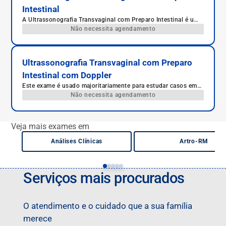
Intestinal
A Ultrassonografia Transvaginal com Preparo Intestinal é um
exame de imagem avançado que permite uma avaliação
Não necessita agendamento
detalhada da pelve feminina. É indicado para o diagnóstico da
endometriose profunda e outras condições ginecológicas.
Com um protocolo específico para limpeza intestinal, o exame
oferece maior precisão na visualização das estruturas pélvicas
Ultrassonografia Transvaginal com Preparo
e intestinais, auxiliando médicos e pacientes no diagnóstico e
Intestinal com Doppler
planejamento do tratamento.
Este exame é usado majoritariamente para estudar casos em
que se há a suspeita de endometriose.
Não necessita agendamento
Veja mais exames em
Análises Clínicas
Artro-RM
Serviços mais procurados
O atendimento e o cuidado que a sua família
merece