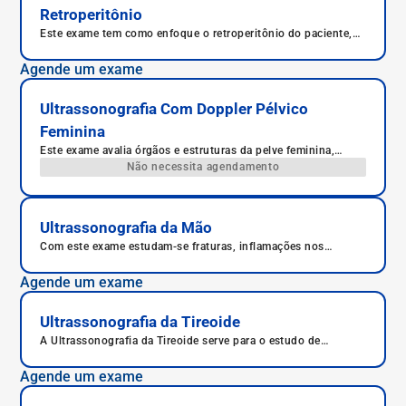
Retroperitônio
Este exame tem como enfoque o retroperitônio do paciente,
ou seja, órgãos, vasos e demais estruturas anatômicas que se
encontram na parte mais posterior do abdômen.
Agende um exame
Ultrassonografia Com Doppler Pélvico
Feminina
Este exame avalia órgãos e estruturas da pelve feminina,
útero, ovários, bexiga, reto e ânus, além de outras estruturas.
Não necessita agendamento
Ultrassonografia da Mão
Com este exame estudam-se fraturas, inflamações nos
tendões, desgastes nos ossos e tenossinovite estenosante,
cistos ganglionares, a síndrome do túnel do carpo, a artrite e
Agende um exame
a artrose.
Ultrassonografia da Tireoide
A Ultrassonografia da Tireoide serve para o estudo de
nódulos na tireoide.
Agende um exame