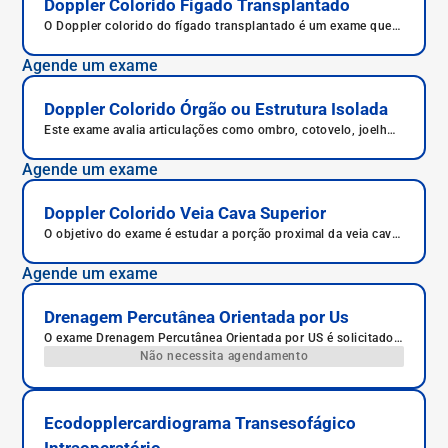
Doppler Colorido Fígado Transplantado
O Doppler colorido do fígado transplantado é um exame que
avalia a circulação sanguínea do novo fígado após o
transplante. Ele permite verificar se o órgão está funcionando
Agende um exame
bem e recebendo sangue adequadamente. É um procedimento
rápido, indolor e sem radiação.
Doppler Colorido Órgão ou Estrutura Isolada
Este exame avalia articulações como ombro, cotovelo, joelho,
tornozelo e quadril.
Agende um exame
Doppler Colorido Veia Cava Superior
O objetivo do exame é estudar a porção proximal da veia cava
inferior do paciente.
Agende um exame
Drenagem Percutânea Orientada por Us
O exame Drenagem Percutânea Orientada por US é solicitado
para drenagem de líquidos, ar e abscessos.
Não necessita agendamento
Ecodopplercardiograma Transesofágico