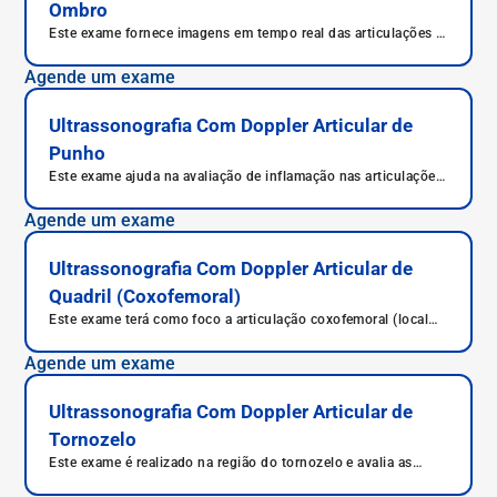
Ombro
Este exame fornece imagens em tempo real das articulações e
músculos do ombro.
Agende um exame
Ultrassonografia Com Doppler Articular de
Punho
Este exame ajuda na avaliação de inflamação nas articulações
e o grau de comprometimento da artrite nas mãos.
Agende um exame
Ultrassonografia Com Doppler Articular de
Quadril (Coxofemoral)
Este exame terá como foco a articulação coxofemoral (local
de encontro do osso da bacia com o osso da coxa - o fêmur).
Agende um exame
Ultrassonografia Com Doppler Articular de
Tornozelo
Este exame é realizado na região do tornozelo e avalia as
estruturas anatômicas desta região.