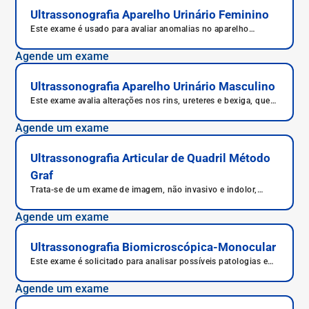
Ultrassonografia Aparelho Urinário Feminino
Este exame é usado para avaliar anomalias no aparelho
urinário, analisando sobretudo rins, ureteres e bexiga.
Agende um exame
Ultrassonografia Aparelho Urinário Masculino
Este exame avalia alterações nos rins, ureteres e bexiga, que
podem apresentar malformações anatômicas, refluxo,
presença de cálculos ou tumores.
Agende um exame
Ultrassonografia Articular de Quadril Método
Graf
Trata-se de um exame de imagem, não invasivo e indolor,
realizado, em geral, em recém-nascidos.
Agende um exame
Ultrassonografia Biomicroscópica-Monocular
Este exame é solicitado para analisar possíveis patologias e
traumas no segmento anterior dos olhos.
Agende um exame