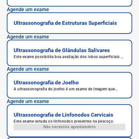
as estruturas anatômicas que o compõe de forma
aprofundada.
Agende um exame
Ultrassonografia de Estruturas Superficiais
Agende um exame
Ultrassonografia de Glândulas Salivares
Este exame possibilita boa avaliação dos lobos superficiais da
parótida e submandibular, permitindo também boa distinção
entre massas intra ou extra-glandulares.
Agende um exame
Ultrassonografia de Joelho
A ultrassonografia do joelho é um exame de imagem que
ajuda no diagnóstico de múltiplas patologias, bem como na
avaliação da resposta ao tratamento.
Agende um exame
Ultrassonografia de Linfonodos Cervicais
Este exame estuda os linfonodos presentes na pescoço.
Não necessita agendamento