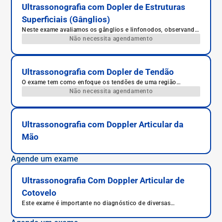
Ultrassonografia com Dopler de Estruturas
Superficiais (Gânglios)
Neste exame avaliamos os gânglios e linfonodos, observando
fluxos e mapeamento sua localização.
Não necessita agendamento
Ultrassonografia com Dopler de Tendão
O exame tem como enfoque os tendões de uma região
específica do corpo. Os tendões são estruturas que conectam
Não necessita agendamento
um músculo a um osso.
Ultrassonografia com Doppler Articular da
Mão
Agende um exame
Ultrassonografia Com Doppler Articular de
Cotovelo
Este exame é importante no diagnóstico de diversas
patologias como tendinites, bursites ou derrames intra-
articulares (artrites), muitas vezes associadas a movimentos