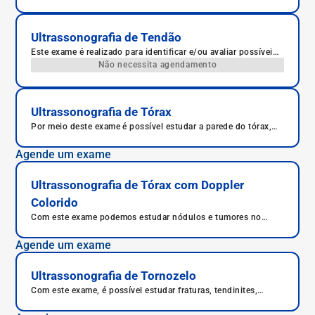
Ultrassonografia de Tendão
Este exame é realizado para identificar e/ou avaliar possíveis
traumas ou patologias no tendão.
Não necessita agendamento
Ultrassonografia de Tórax
Por meio deste exame é possível estudar a parede do tórax,
composta externamente pelas costelas, avaliando se há
fraturas, inflamações importantes ou crescimento anormal de
Agende um exame
massas no local.
Ultrassonografia de Tórax com Doppler
Colorido
Com este exame podemos estudar nódulos e tumores no
tórax.
Agende um exame
Ultrassonografia de Tornozelo
Com este exame, é possível estudar fraturas, tendinites,
desgastes nos ossos, síndrome de túnel do carpo e doenças
reumáticas, como lupus e gota.