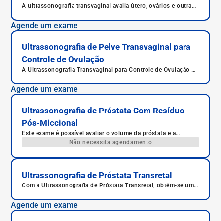
A ultrassonografia transvaginal avalia útero, ovários e outras
estruturas da pelve feminina com imagens detalhadas. É
indicada para investigar dores, sangramentos, infertilidade e
Agende um exame
acompanhamento da gestação inicial. O exame é rápido,
seguro, indolor na maioria dos casos e detecta gravidez
precoce.
Ultrassonografia de Pelve Transvaginal para
Controle de Ovulação
A Ultrassonografia Transvaginal para Controle de Ovulação é
um exame ginecológico que permite acompanhar o
desenvolvimento dos folículos ovarianos, sendo essencial em
Agende um exame
tratamentos de fertilidade e no monitoramento do ciclo
menstrual.
Ultrassonografia de Próstata Com Resíduo
Pós-Miccional
Este exame é possível avaliar o volume da próstata e a
presença de lesões difusas (inflamações).
Não necessita agendamento
Ultrassonografia de Próstata Transretal
Com a Ultrassonografia de Próstata Transretal, obtém-se uma
visão completa da próstata, avaliando seu tamanho, volume,
se há nódulos ou áreas suspeitas para câncer.
Agende um exame