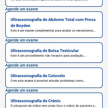
superior, rins, bexiga, aorta, veia cava inferior e adrenais), são
estudados todos os órgãos e estruturas do abdome, em
Agende um exame
busca de diagnósticos mais precisos para condições diversas.
Ultrassonografia de Abdome Total com Prova
de Boyden
Este é um exame complementar para avaliar os mecanismos
de contração e esvaziamento da vesícula biliar.
Agende um exame
Ultrassonografia de Bolsa Testicular
Este é um procedimento não invasivo para avaliação,
seguimento, diagnóstico e caracterização de alterações da
bolsa escrotal e testículos.
Agende um exame
Ultrassonografia de Cotovelo
Com este exame é possível estudar problemas como
inflamações nos tendões e nas articulações, desgastes nos
ossos e também rupturas nos tendões.
Agende um exame
Ultrassonografia de Crânio
O ultrassom de crânio tem como foco o crânio do paciente e