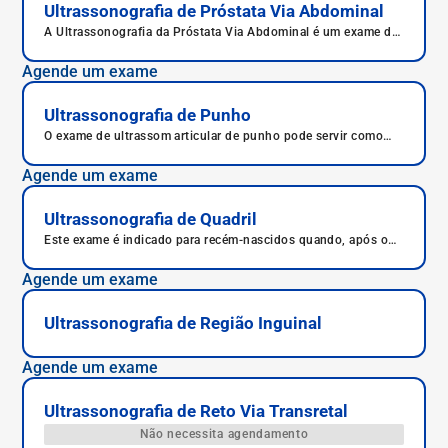
Ultrassonografia de Próstata Via Abdominal
A Ultrassonografia da Próstata Via Abdominal é um exame de
imagem indicado para avaliar o tamanho, a forma e as
possíveis alterações na próstata, como nódulos ou sinais de
Agende um exame
inflamação. Pode ser realizada por via abdominal ou
transretal, sendo fundamental no rastreamento e
acompanhamento de doenças prostáticas.
Ultrassonografia de Punho
O exame de ultrassom articular de punho pode servir como
complemento ao exame clínico, auxiliar em procedimentos
como punções e infiltrações, além de ser útil para seguimento
Agende um exame
pós-tratamentos.
Ultrassonografia de Quadril
Este exame é indicado para recém-nascidos quando, após o
exame físico, há suspeita de displasia articular de quadril.
Agende um exame
Ultrassonografia de Região Inguinal
Agende um exame
Ultrassonografia de Reto Via Transretal
Não necessita agendamento