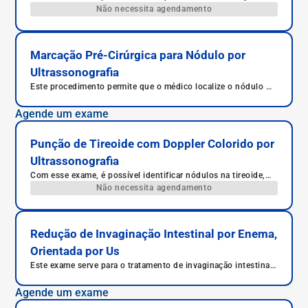
facilmente encontrado, já que muitos não são palpáveis por
Não necessita agendamento
meio de exame.
Marcação Pré-Cirúrgica para Nódulo por
Ultrassonografia
Este procedimento permite que o médico localize o nódulo no
corpo do paciente durante a cirurgia, o que facilita a sua
retirada completa.
Agende um exame
Punção de Tireoide com Doppler Colorido por
Ultrassonografia
Com esse exame, é possível identificar nódulos na tireoide,
analisar suas características e coletar material para análise.
Não necessita agendamento
Redução de Invaginação Intestinal por Enema,
Orientada por Us
Este exame serve para o tratamento de invaginação intestinal,
evitando complicações e uma possível intervenção cirúrgica.
Agende um exame