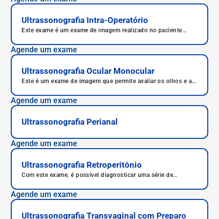
Ultrassonografia Intra-Operatório
Este exame é um exame de imagem realizado no paciente
durante um procedimento cirúrgico.
Agende um exame
Ultrassonografia Ocular Monocular
Este é um exame de imagem que permite avaliar os olhos e as
estruturas ao redor.
Agende um exame
Ultrassonografia Perianal
Agende um exame
Ultrassonografia Retroperitônio
Com este exame, é possível diagnosticar uma série de
condições, como observar aumento no volume das glândulas
adrenais e a presença de cistos ou tumores que porventura
Agende um exame
possam afetar as glândulas.
Ultrassonografia Transvaginal com Preparo