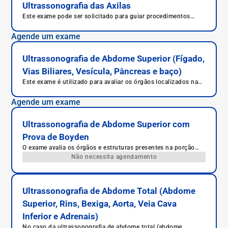
Ultrassonografia das Axilas
Este exame pode ser solicitado para guiar procedimentos
como bloqueio do conjunto de nervos da axila (bloqueio
plexo braquial) em pacientes com queixa intensa de dor no
Agende um exame
braço e também punções.
Ultrassonografia de Abdome Superior (Fígado,
Vias Biliares, Vesícula, Pâncreas e baço)
Este exame é utilizado para avaliar os órgãos localizados na
parte superior do abdome, como o fígado, as vias biliares, a
vesícula, o pâncreas e o baço.
Agende um exame
Ultrassonografia de Abdome Superior com
Prova de Boyden
O exame avalia os órgãos e estruturas presentes na porção
superior do abdome, dando um enfoque maior à vesícula
Não necessita agendamento
biliar.
Ultrassonografia de Abdome Total (Abdome
Superior, Rins, Bexiga, Aorta, Veia Cava
Inferior e Adrenais)
No caso da ultrassonografia de abdome total (abdome