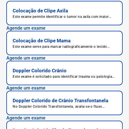
Colocação de Clipe Axila
Este exame permite identificar o tumor na axila com maior
facilidade e exatidão, permitindo tratamento preciso e correto.
Agende um exame
Colocação de Clipe Mama
Este exame serve para marcar radiograficamente o tecido
mamário onde foi realizada a biópsia.
Agende um exame
Doppler Colorido Crânio
Este exame é solicitado para identificar trauma ou patologias
no crânio.
Agende um exame
Doppler Colorido de Crânio Transfontanela
No Doppler Colorido Transfontanela, avalia-se o fluxo
sanguíneo cerebral de recém-nascidos e prematuros.
Agende um exame