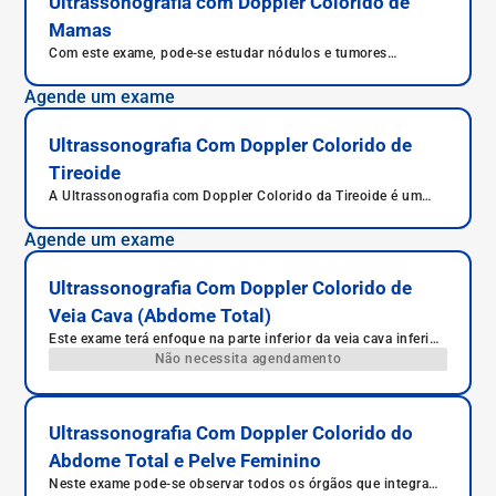
Ultrassonografia com Doppler Colorido de
Mamas
Com este exame, pode-se estudar nódulos e tumores
mamários.
Agende um exame
Ultrassonografia Com Doppler Colorido de
Tireoide
A Ultrassonografia com Doppler Colorido da Tireoide é um
exame de imagem não invasivo que permite avaliar o
tamanho, a estrutura e o fluxo sanguíneo da glândula tireoide.
Agende um exame
É indicada para investigação de nódulos, tireoidites, bócio e
outras alterações hormonais.
Ultrassonografia Com Doppler Colorido de
Veia Cava (Abdome Total)
Este exame terá enfoque na parte inferior da veia cava inferior,
responsável pelo retorno de sangue ao coração da parte
Não necessita agendamento
inferior do corpo humano.
Ultrassonografia Com Doppler Colorido do
Abdome Total e Pelve Feminino
Neste exame pode-se observar todos os órgãos que integram