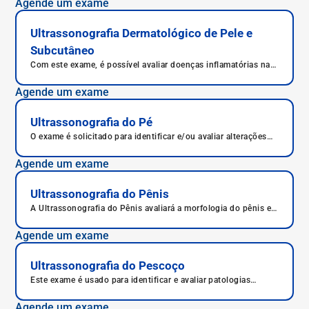
Agende um exame
Ultrassonografia Dermatológico de Pele e
Subcutâneo
Com este exame, é possível avaliar doenças inflamatórias na
pele e o melanoma, o mais grave câncer de pele.
Agende um exame
Ultrassonografia do Pé
O exame é solicitado para identificar e/ou avaliar alterações
nas articulações dos dedos do pé e o pé.
Agende um exame
Ultrassonografia do Pênis
A Ultrassonografia do Pênis avaliará a morfologia do pênis e
as estruturas que o compõem.
Agende um exame
Ultrassonografia do Pescoço
Este exame é usado para identificar e avaliar patologias
cervicais, como tireoide e outros tecidos do pescoço.
Agende um exame