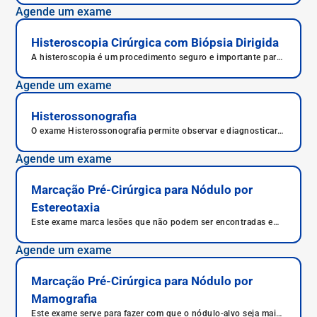
Agende um exame
Histeroscopia Cirúrgica com Biópsia Dirigida
A histeroscopia é um procedimento seguro e importante para
o diagnóstico e tratamento de diversas condições uterinas.
Em caso de recomendação médica, é fundamental realizar o
Agende um exame
exame para auxiliar no diagnóstico e tratamento adequados.
Histerossonografia
O exame Histerossonografia permite observar e diagnosticar
diversas patologias, como pólipos, miomas, aderências e
cicatrizes uterinas, bloqueios nas trompas e endometriose.
Agende um exame
Marcação Pré-Cirúrgica para Nódulo por
Estereotaxia
Este exame marca lesões que não podem ser encontradas em
uma mamografia comum, pois são muito pequenas e não
podem ser percebidas.
Agende um exame
Marcação Pré-Cirúrgica para Nódulo por
Mamografia
Este exame serve para fazer com que o nódulo-alvo seja mais