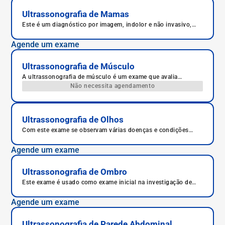
Ultrassonografia de Mamas
Este é um diagnóstico por imagem, indolor e não invasivo,
das mamas.
Agende um exame
Ultrassonografia de Músculo
A ultrassonografia de músculo é um exame que avalia
articulações como ombros, cotovelos, joelhos, tornozelos e
Não necessita agendamento
quadril, estudando os músculos, tendões e articulações em
tempo real, o que permite um diagnóstico mais preciso.
Ultrassonografia de Olhos
Com este exame se observam várias doenças e condições
oculares, como cistos, lesões por traumas, tumores, doenças
inflamatórias e autoimune.
Agende um exame
Ultrassonografia de Ombro
Este exame é usado como exame inicial na investigação de
pacientes com dor no ombro.
Agende um exame
Ultrassonografia de Parede Abdominal