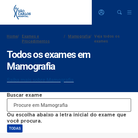
Home
/
Exames e
/
Mamografia
/
Veja todos os
Procedimentos
exames
Todos os exames em
Mamografia
Saiba mais sobre Mamografia
Buscar exame
Ou escolha abaixo a letra inicial do exame que
você procura.
TODAS