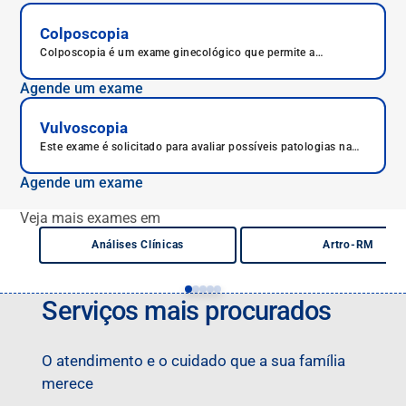
Colposcopia
Colposcopia é um exame ginecológico que permite a
visualização detalhada do colo do útero, vagina e vulva com o
auxílio de um aparelho chamado colposcópio. Ele é indicado
Agende um exame
principalmente quando o resultado do exame de Papanicolau
apresenta alterações. O objetivo é identificar lesões, infecções
ou sinais iniciais de câncer.
Vulvoscopia
Este exame é solicitado para avaliar possíveis patologias na
vulva feminina.
Agende um exame
Veja mais exames em
Análises Clínicas
Artro-RM
Serviços mais procurados
O atendimento e o cuidado que a sua família
merece