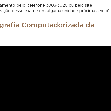
amento pelo telefone 3003-3020 ou pelo site
alização desse exame em alguma unidade próxima a você.
grafia Computadorizada da