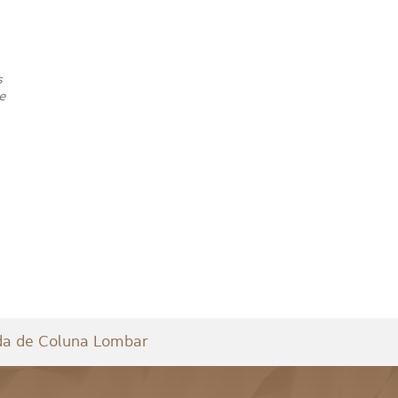
Tomografia
MARQUE
Computadorizada de
SEU
Segmento Apendicular
EXAME
de Braço
s
e
Tomografia
MARQUE
Computadorizada de
SEU
Segmento Apendicular
EXAME
de Coxa
Tomografia
MARQUE
Computadorizada de
SEU
Segmento Apendicular
EXAME
de Mão
Tomografia
MARQUE
Computadorizada de
SEU
Segmento Apendicular
EXAME
de Pé
da de Coluna Lombar
Tomografia
MARQUE
Computadorizada de
SEU
Segmento Apendicular