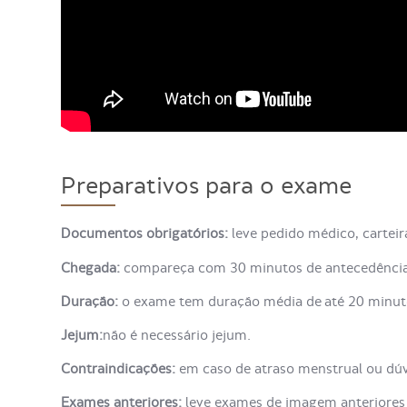
Preparativos para o exame
Documentos obrigatórios:
leve pedido médico, cartei
Chegada:
compareça com 30 minutos de antecedência 
Duração:
o exame tem duração média de até 20 minut
Jejum:
não é necessário jejum.
Contraindicações:
em caso de atraso menstrual ou dúvi
Exames anteriores:
leve exames de imagem anteriores 