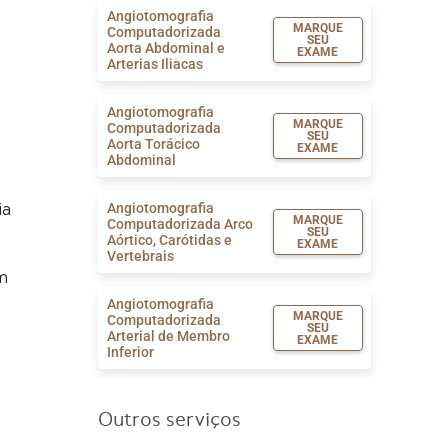
Angiotomografia
MARQUE
Computadorizada
SEU
Aorta Abdominal e
EXAME
Arterias Iliacas
Angiotomografia
MARQUE
Computadorizada
SEU
Aorta Torácico
EXAME
Abdominal
e
Angiotomografia
ia
MARQUE
Computadorizada Arco
SEU
Aórtico, Carótidas e
EXAME
Vertebrais
m
Angiotomografia
MARQUE
Computadorizada
SEU
Arterial de Membro
EXAME
Inferior
Artro Tomografia
MARQUE
Computadorizada do
Outros serviços
SEU
EXAME
Cotovelo