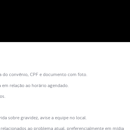
ra do convênio, CPF e documento com foto.
em relação ao horário agendado.
os.
da sobre gravidez, avise a equipe no local.
relacionados ao problema atual, preferencialmente em mídia