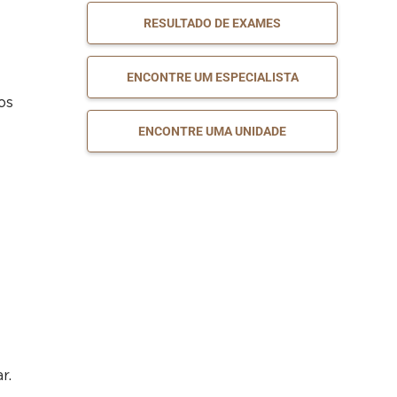
RESULTADO DE EXAMES
Artro Tomografia
MARQUE
Computadorizada do
SEU
EXAME
Ombro
ENCONTRE UM ESPECIALISTA
MARQUE
os
Broncoscopia Virtual
SEU
EXAME
ENCONTRE UMA UNIDADE
Enterografia por
MARQUE
Tomografia
SEU
EXAME
Computadorizada
Tomografia
MARQUE
Computadorizada de
SEU
EXAME
Abdome Superior
Tomografia
MARQUE
Computadorizada de
SEU
EXAME
Abdome Total
r.
Tomografia
MARQUE
Computadorizada de