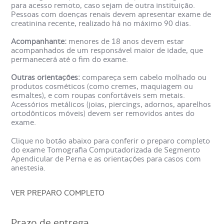
para acesso remoto, caso sejam de outra instituição.
facilitando a aquisição das imagens.
Pessoas com doenças renais devem apresentar exame de
creatinina recente, realizado há no máximo 90 dias.
O exame é realizado por um técnico de radiologia. O
paciente deve ficar imóvel por alguns instantes para a
Acompanhante:
menores de 18 anos devem estar
captação adequada das imagens. Caso sinta algum
acompanhados de um responsável maior de idade, que
desconforto, o paciente pode se comunicar com o técnico
permanecerá até o fim do exame.
responsável pelo exame via intercomunicador.
Outras orientações:
compareça sem cabelo molhado ou
produtos cosméticos (como cremes, maquiagem ou
Mediante solicitação pode ser necessário utilizar contraste
esmaltes), e com roupas confortáveis sem metais.
endovenoso a fim de aumentar a acurácia diagnóstica. O
Acessórios metálicos (joias, piercings, adornos, aparelhos
contraste é uma substância líquida injetada na veia durante
ortodônticos móveis) devem ser removidos antes do
a realização do exame. Em alguns casos, pode ocorrer
exame.
gosto metálico na boca e sensação de calor, que passa em
alguns instantes.
Clique no botão abaixo para conferir o preparo completo
do exame Tomografia Computadorizada de Segmento
Como é o preparo da
Apendicular de Perna e as orientações para casos com
anestesia.
Tomografia Computadorizada de
Segmento Apendicular de
VER PREPARO COMPLETO
Perna?
Prazo de entrega