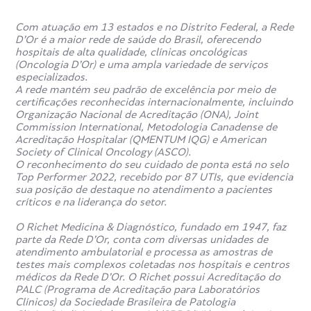
muito pequenas na perna, com maior qualidade e em
menor tempo.
Com atuação em 13 estados e no Distrito Federal, a Rede
D’Or é a maior rede de saúde do Brasil, oferecendo
A Rede D’Or possui hospitais espalhados por 6 estados
hospitais de alta qualidade, clínicas oncológicas
brasileiros. Todas as instituições possuem selos de
(Oncologia D’Or) e uma ampla variedade de serviços
qualidade nacionais e internacionais, como o que é
especializados.
oferecido pela Organização Nacional de Acreditação
A rede mantém seu padrão de excelência por meio de
(ONA), que são uma garantia de excelência no
certificações reconhecidas internacionalmente, incluindo
atendimento hospitalar.
Organização Nacional de Acreditação (ONA), Joint
Ao todo, são mais 80 mil médicos das mais diversas
Commission International, Metodologia Canadense de
especialidades, disponíveis para auxiliar no tratamento e
Acreditação Hospitalar (QMENTUM IQG) e American
no diagnóstico de condições diversas.
Society of Clinical Oncology (ASCO).
O reconhecimento do seu cuidado de ponta está no selo
Top Performer 2022, recebido por 87 UTIs, que evidencia
sua posição de destaque no atendimento a pacientes
críticos e na liderança do setor.
O Richet Medicina & Diagnóstico, fundado em 1947, faz
parte da Rede D’Or, conta com diversas unidades de
atendimento ambulatorial e processa as amostras de
testes mais complexos coletadas nos hospitais e centros
médicos da Rede D’Or. O Richet possui Acreditação do
PALC (Programa de Acreditação para Laboratórios
Clínicos) da Sociedade Brasileira de Patologia