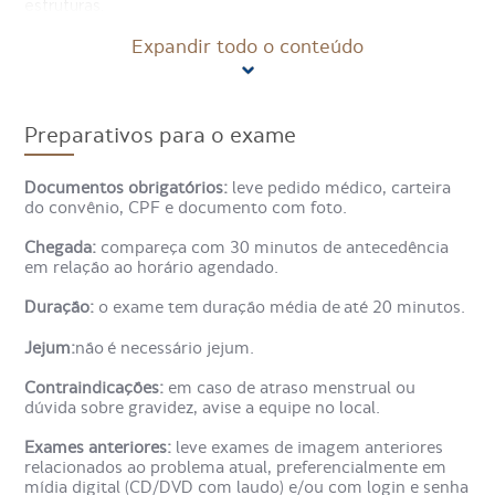
estruturas.
A tomografia computadorizada de segmento apendicular
Expandir todo o conteúdo
de perna é um método de diagnóstico por imagem que
proporciona estudo detalhado, detectando alterações
muito pequenas em ossos, tecidos, órgãos e outras
estruturas, proporcionando maior precisão em
intervenções clínicas e cirúrgicas.
Preparativos para o exame
Também conhecido por: TC de fíbulas, TC de tíbia, TC
Documentos obrigatórios:
leve pedido médico, carteira
perna, Tomografia multislice de perna.
do convênio, CPF e documento com foto.
Como é feito o exame
Chegada:
compareça com 30 minutos de antecedência
em relação ao horário agendado.
Tomografia Computadorizada de
Duração:
o exame tem duração média de até 20 minutos.
Segmento Apendicular de
Perna?
Jejum:
não é necessário jejum.
Contraindicações:
em caso de atraso menstrual ou
dúvida sobre gravidez, avise a equipe no local.
No preparo para a Tomografia Computadorizada de
Segmento Apendicular de Perna, solicita-se retirar objetos
Exames anteriores:
leve exames de imagem anteriores
metálicos, incluindo piercings. Em seguida, o paciente é
relacionados ao problema atual, preferencialmente em
colocado de barriga para cima na maca, que corre para o
mídia digital (CD/DVD com laudo) e/ou com login e senha
interior do aparelho de tomografia computadorizada,