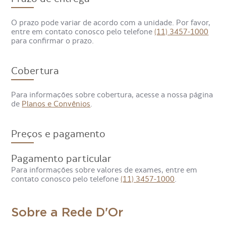
O prazo pode variar de acordo com a unidade. Por favor,
entre em contato conosco pelo telefone
(11) 3457-1000
para confirmar o prazo.
Cobertura
Para informações sobre cobertura, acesse a nossa página
de
Planos e Convênios
.
Preços e pagamento
Para que serve a Tomografia
Pagamento particular
Computadorizada de Segmento
Para informações sobre valores de exames, entre em
Apendicular de Perna?
contato conosco pelo telefone
(11) 3457-1000
.
A Tomografia Computadorizada de Segmento Apendicular
Sobre a Rede D'Or
de Perna é um exame que auxilia no diagnóstico de lesões