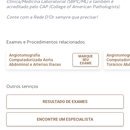
Clínica/Medicina Laboratorial (SBPC/ML) e também é
acreditado pelo CAP (College of American Pathologists).
Conte com a Rede D’Or sempre que precisar!
Exames e Procedimentos relacionados
Angiotomografia
Angiotomogr
MARQUE
Computadorizada Aorta
Computadori
SEU
EXAME
Abdominal e Arterias Iliacas
Torácico Ab
Outros serviços
RESULTADO DE EXAMES
ENCONTRE UM ESPECIALISTA