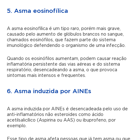
5. Asma eosinofílica
A asma eosinofílica é um tipo raro, porém mais grave,
causado pelo aumento de glóbulos brancos no sangue,
chamados eosinófilos, que fazem parte do sistema
imunológico defendendo o organismo de uma infecção.
Quando os eosinófilos aumentam, podem causar reação
inflamatória persistente das vias aéreas e do sistema
respiratório, desencadeando a asma, o que provoca
sintomas mais intensos e frequentes.
6. Asma induzida por AINEs
A asma induzida por AINEs é desencadeada pelo uso de
anti-inflamatórios não esteroides como ácido
acetilsalicílico (Aspirina ou AAS) ou ibuprofeno, por
exemplo.
Esse tipo de asma afeta pessoas que já tem asma ou que