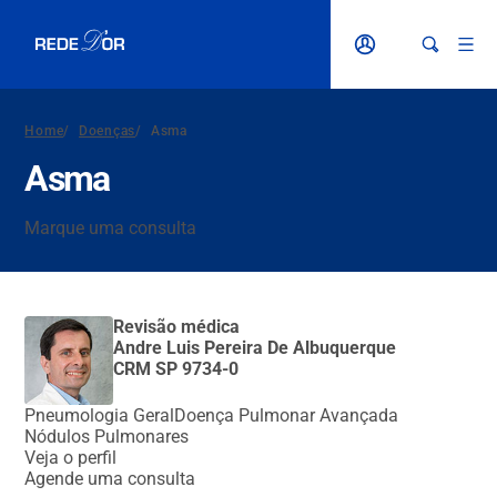
Home
/
Doenças
/
Asma
Asma
Marque uma consulta
Revisão médica
Andre Luis Pereira De Albuquerque
CRM SP 9734-0
Pneumologia Geral
Doença Pulmonar Avançada
Nódulos Pulmonares
Veja o perfil
Agende uma consulta