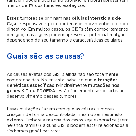
também podem ocorrer no esôfago, embora representem
menos de 1% dos tumores esofágicos.
Esses tumores se originam nas
células intersticiais de
Cajal
, responsáveis por coordenar os movimentos do tubo
digestivo. Em muitos casos, os GISTs têm comportamento
benigno, mas alguns podem apresentar potencial maligno,
dependendo de seu tamanho e características celulares.
Quais são as causas?
As causas exatas dos GISTs ainda não são totalmente
compreendidas. No entanto, sabe-se que
alterações
genéticas específicas
, principalmente
mutações nos
genes KIT ou PDGFRA
, estão fortemente associadas ao
desenvolvimento desses tumores.
Essas mutações fazem com que as células tumorais
cresçam de forma descontrolada, mesmo sem estímulo
externo. Embora a maioria dos casos seja esporádica (sem
herança familiar), alguns GISTs podem estar relacionados a
síndromes genéticas raras.