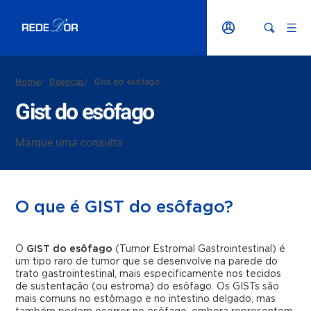
Home
/
Doenças
/
Gist do esôfago
Gist do esôfago
Marque uma consulta
O que é GIST do esôfago?
O
GIST do esôfago
(Tumor Estromal Gastrointestinal) é
um tipo raro de tumor que se desenvolve na parede do
trato gastrointestinal, mais especificamente nos tecidos
de sustentação (ou estroma) do esôfago. Os GISTs são
mais comuns no estômago e no intestino delgado, mas