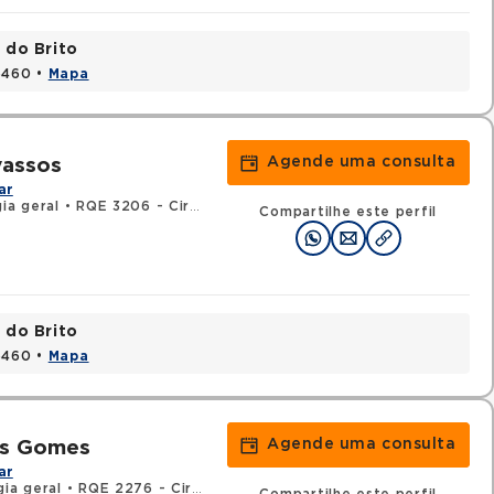
 do Brito
15460 •
Mapa
Agende uma consulta
vassos
ar
ia geral
•
RQE 3206 - Cirurgia vascular
Compartilhe este perfil
 do Brito
15460 •
Mapa
Agende uma consulta
os Gomes
ar
gia geral
•
RQE 2276 - Cirurgia vascular