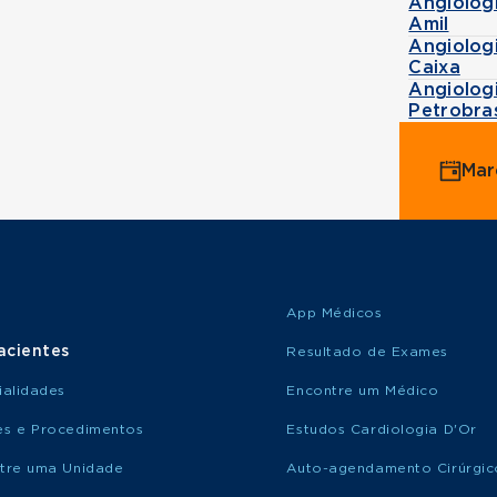
Angiolog
Amil
Angiolog
Caixa
Angiolog
Petrobra
Mar
App Médicos
acientes
Resultado de Exames
ialidades
Encontre um Médico
s e Procedimentos
Estudos Cardiologia D'Or
tre uma Unidade
Auto-agendamento Cirúrgic