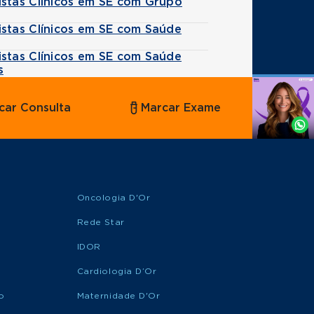
istas Clínicos em SE com Grupo
istas Clínicos em SE com Saúde
istas Clínicos em SE com Saúde
s
Agende
car Consulta
Marcar Exame
por
Whatsapp
Oncologia D'Or
Rede Star
IDOR
Cardiologia D’Or
o
Maternidade D'Or