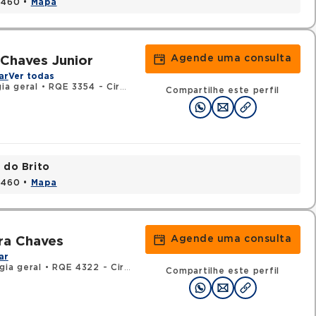
15460 •
Mapa
Agende uma consulta
Chaves Junior
ar
Ver todas
ia geral
•
RQE 3354 - Cirurgia vascular
Compartilhe este perfil
 do Brito
15460 •
Mapa
Agende uma consulta
ra Chaves
ar
gia geral
•
RQE 4322 - Cirurgia vascular
Compartilhe este perfil