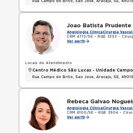
Rua Campo do Brito, Sao Jose, Aracaju, SE, 490
Joao Batista Prudente 
Angiologia Clínica
Cirurgia Vascul
CRM 4715/SE
•
RQE 3353 - Cirurg
Ver perfil
Locais de Atendimento
Centro Médico São Lucas - Unidade Campo
Rua Campo do Brito, Sao Jose, Aracaju, SE, 490
Rebeca Galvao Noguei
Angiologia Clínica
Cirurgia Vascul
CRM 6100/SE
•
RQE 3904 - Cirur
Ver perfil