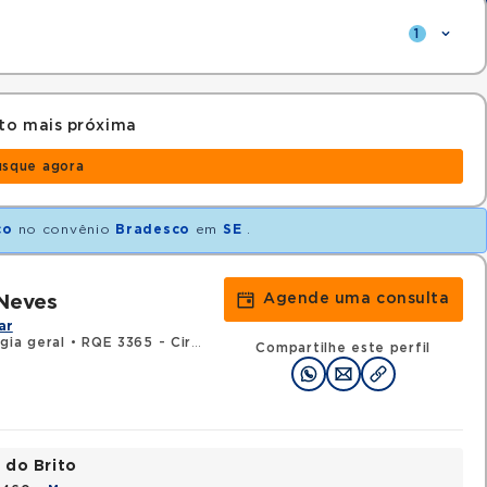
1
to mais próxima
usque agora
co
no convênio
Bradesco
em
SE
.
Agende uma consulta
Neves
ar
gia geral
•
RQE 3365 - Cirurgia vascular
Compartilhe este perfil
 do Brito