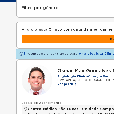
Filtre por gênero
Angiologista Clínico com data de agendamen
B
5
resultados encontrados para
Angiologista Clíni
Osmar Max Goncalves 
Angiologia Clínica
Cirurgia Vascul
CRM 4204/SE
•
RQE 3364 - Cirur
Ver perfil
Locais de Atendimento
Centro Médico São Lucas - Unidade Campo