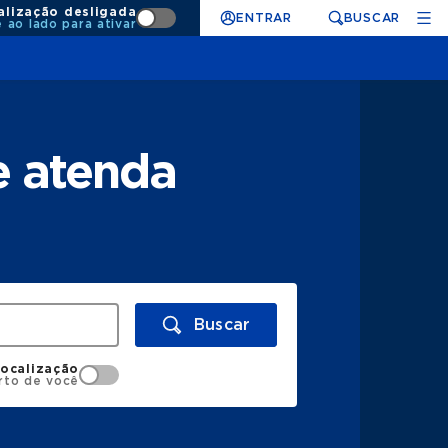
alização desligada
ENTRAR
BUSCAR
e ao lado para ativar
e atenda
Buscar
localização
rto de você