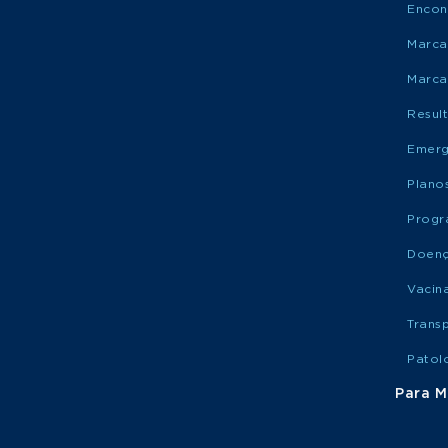
Encon
Marca
Marca
Resul
Emerg
Plano
Progr
Doen
Vacin
Trans
Patol
Para M