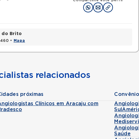
Compartilhe este perfil
 do Brito
15460 •
Mapa
ialistas relacionados
Cidades próximas
Convênio
Angiologistas Clínicos em Aracaju com
Angiologi
Bradesco
SulAméri
Angiologi
Mediserv
Angiologi
Saúde