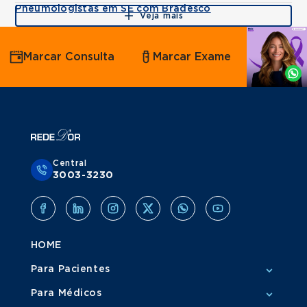
Pneumologistas em SE com Bradesco
Veja mais
Agende
Marcar Consulta
Marcar Exame
por
Whatsapp
Central
3003-3230
HOME
Para Pacientes
Para Médicos