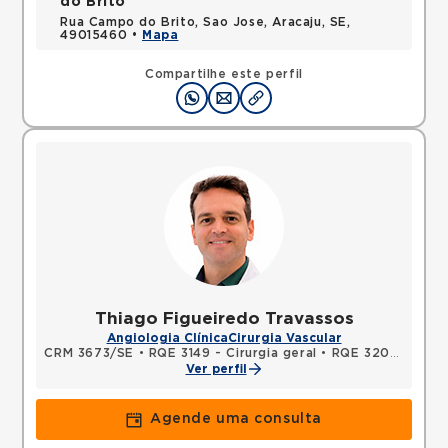
do Brito
Rua Campo do Brito, Sao Jose, Aracaju, SE,
49015460 •
Mapa
Compartilhe este perfil
Thiago Figueiredo Travassos
Angiologia Clínica
Cirurgia Vascular
CRM 3673/SE
•
RQE 3149 - Cirurgia geral
•
RQE 3206 - Cirurgia vascular
Ver perfil
Agende uma consulta