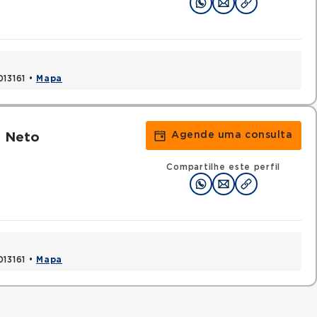
013161 •
Mapa
Agende uma consulta
 Neto
Compartilhe este perfil
013161 •
Mapa