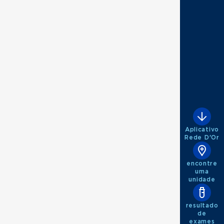
Aplicativo
Rede D'Or
encontre
uma
unidade
ologia
resultado
de
exames