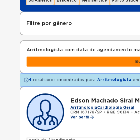
SulAmérica
Bradesco
Mediservice
Porto Saúde
Filtre por gênero
Arritmologista com data de agendamento ma
B
4
resultados encontrados para
Arritmologista
e
Edson Machado Sirai M
Arritmologia
Cardiologia Geral
CRM 167178/SP
•
RQE 96134 - Ac
Ver perfil