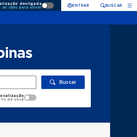
alização desligada
ENTRAR
BUSCAR
e ao lado para ativar
pinas
Buscar
localização
rto de você