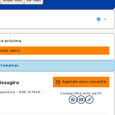
Grupo Amil
Ver mais
1
is próxima
usque agora
m
Campinas
.
Agende uma consulta
issugiro
upuntura
•
RQE 107649 - Medicina intensiva
•
RQE 148963 - Cardi
Compartilhe este perfil