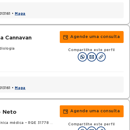
013161 •
Mapa
Agende uma consulta
za Cannavan
diologia
Compartilhe este perfil
013161 •
Mapa
Agende uma consulta
o Neto
ínica médica
•
RQE 31778 - Cardiologia
Compartilhe este perfil