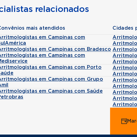
ialistas relacionados
Convênios mais atendidos
Cidades 
Arritmologistas em Campinas com
Arritmolo
SulAmérica
Arritmol
Arritmologistas em Campinas com Bradesco
Arritmolo
Arritmologistas em Campinas com
Arritmol
Mediservice
Arritmol
Arritmologistas em Campinas com Porto
Arritmolo
Saúde
Arritmol
Arritmologistas em Campinas com Grupo
Arritmol
Amil
Arritmol
Arritmologistas em Campinas com Saúde
Arritmol
Petrobras
Arritmol
Arritmol
Mar