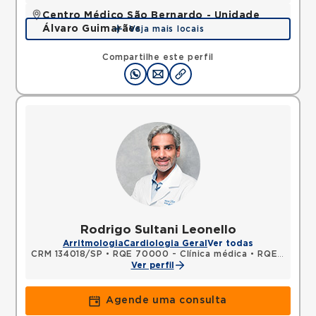
Centro Médico São Bernardo - Unidade
Álvaro Guimarães
Veja mais locais
Avenida Alvaro Guimaraes, Assuncao, Sao Bernardo
do Campo, SP, 09810010 •
Mapa
Compartilhe este perfil
Rodrigo Sultani Leonello
Arritmologia
Cardiologia Geral
Ver todas
CRM 134018/SP
•
RQE 70000 - Clínica médica
•
RQE 70001 - Cardiologia
Ver perfil
Agende uma consulta