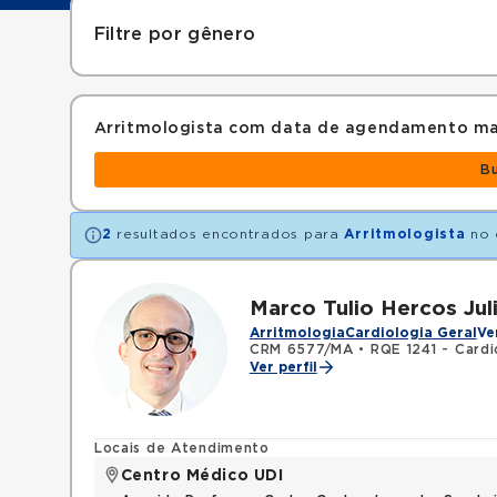
Filtre por gênero
Arritmologista com data de agendamento ma
B
2
resultados encontrados para
Arritmologista
no 
Marco Tulio Hercos Jul
Arritmologia
Cardiologia Geral
Ve
CRM 6577/MA
•
RQE 1241 - Cardi
Ver perfil
Locais de Atendimento
Centro Médico UDI