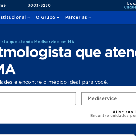
Loc
ame
3003-3230
Cliqu
nstitucional
O Grupo
Parcerias
gista que atenda Mediservice em MA
tmologista que ate
MA
dades e encontre o médico ideal para você.
Ative sua 
Encontre unidades pe