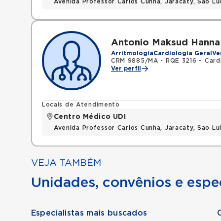
Avenida Professor Carlos Cunha, Jaracaty, Sao L
Antonio Maksud Hanna 
Arritmologia
Cardiologia Geral
Ve
CRM 9885/MA
•
RQE 3216 - Card
Ver perfil
Locais de Atendimento
Centro Médico UDI
Avenida Professor Carlos Cunha, Jaracaty, Sao L
VEJA TAMBÉM
Unidades, convênios e espec
Especialistas mais buscados