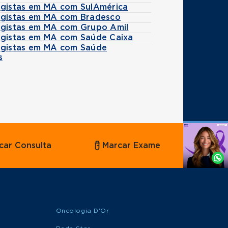
ogistas em MA com SulAmérica
ogistas em MA com Bradesco
ogistas em MA com Grupo Amil
ogistas em MA com Saúde Caixa
ogistas em MA com Saúde
s
Agende
car Consulta
Marcar Exame
por
Whatsapp
Oncologia D'Or