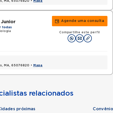
uis, MA, 65076820 •
Mapa
Agende uma consulta
Junior
r todas
iologia
Compartilhe este perfil
uis, MA, 65076820 •
Mapa
ialistas relacionados
Cidades próximas
Convênio