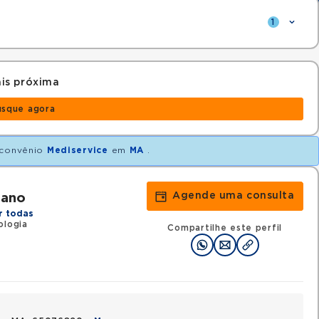
1
is próxima
usque agora
convênio
Mediservice
em
MA
.
Agende uma consulta
iano
r todas
ologia
Compartilhe este perfil