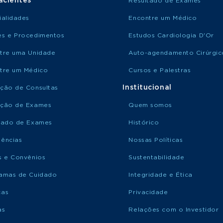
acientes
Resultado de Exames
ialidades
Encontre um Médico
s e Procedimentos
Estudos Cardiologia D'Or
tre uma Unidade
Auto-agendamento Cirúrgic
tre um Médico
Cursos e Palestras
Institucional
ção de Consultas
ção de Exames
Quem somos
tado de Exames
Histórico
ências
Nossas Políticas
s e Convênios
Sustentabilidade
amas de Cuidado
Integridade e Ética
ças
Privacidade
as
Relações com o Investidor