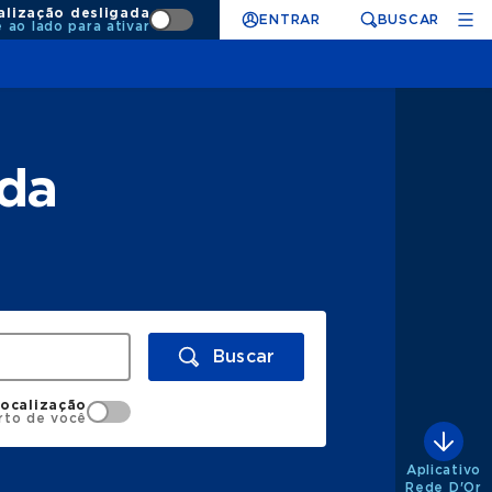
alização desligada
ENTRAR
BUSCAR
e ao lado para ativar
nda
Buscar
localização
rto de você
Aplicativo
Rede D'Or