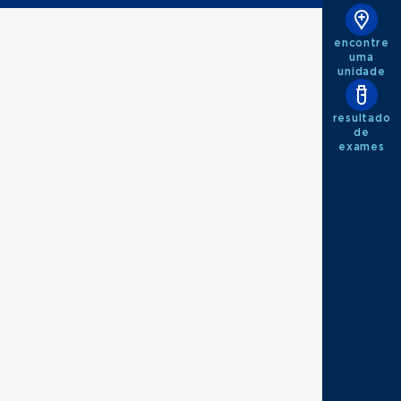
encontre
uma
unidade
resultado
de
exames