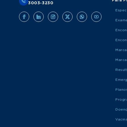
Para P
3003-3230
Espec
Exame
Encon
Encon
Marca
Marca
Resul
Emerg
Plano
Progr
Doen
Vacin