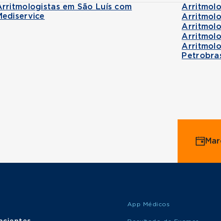
Arritmologistas em São Luís com
Arritmol
Mediservice
Arritmol
Arritmol
Arritmol
Arritmol
Petrobra
Mar
App Médicos