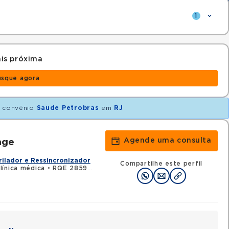
1
is próxima
usque agora
 convênio
Saude Petrobras
em
RJ
.
Agende uma consulta
age
rilador e Ressincronizador
Compartilhe este perfil
línica médica
•
RQE 28595 - Cardiologia