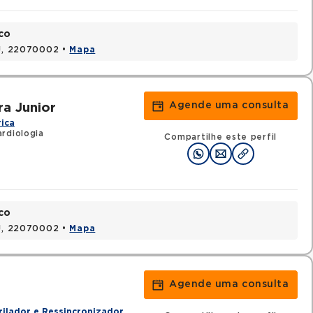
co
RJ, 22070002 •
Mapa
Agende uma consulta
ra Junior
rica
rdiologia
Compartilhe este perfil
co
RJ, 22070002 •
Mapa
Agende uma consulta
o
rilador e Ressincronizador