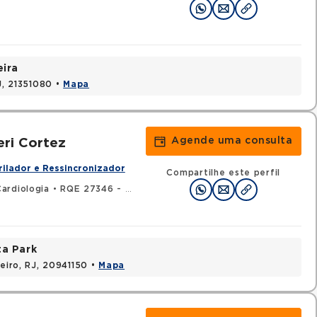
eira
J, 21351080 •
Mapa
Agende uma consulta
eri Cortez
rilador e Ressincronizador
Compartilhe este perfil
ardiologia
•
RQE 27346 - Clínica médica
ta Park
neiro, RJ, 20941150 •
Mapa