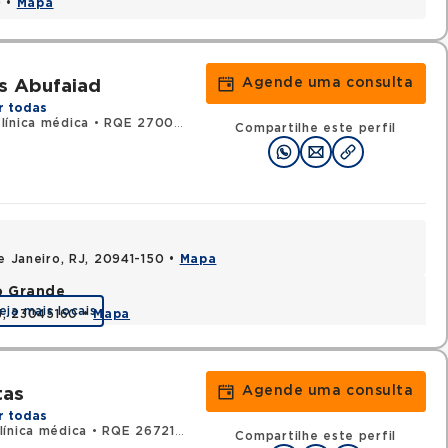
0 •
Mapa
Agende uma consulta
s Abufaiad
r todas
línica médica
•
RQE 27004 - Cardiologia
Compartilhe este perfil
e Janeiro, RJ, 20941-150 •
Mapa
o Grande
eja mais locais
RJ, 23045160 •
Mapa
Agende uma consulta
tas
r todas
ínica médica
•
RQE 26721 - Cardiologia
Compartilhe este perfil