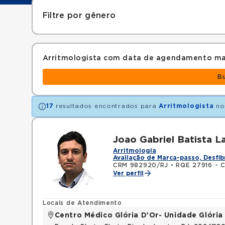
Filtre por gênero
Arritmologista com data de agendamento ma
B
17
resultados encontrados para
Arritmologista
no
Joao Gabriel Batista L
Arritmologia
Avaliação de Marca-passo, Desfib
CRM 982920/RJ
•
RQE 27916 - C
Ver perfil
Locais de Atendimento
Centro Médico Glória D'Or- Unidade Glória