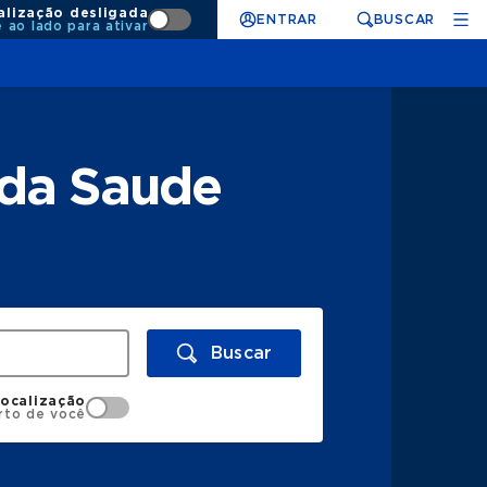
alização desligada
ENTRAR
BUSCAR
e ao lado para ativar
nda Saude
Buscar
localização
rto de você