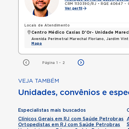
CRM 1130390/RJ
•
RQE 40647 - C
Ver perfil
Locais de Atendimento
Centro Médico Caxias D'Or- Unidade Marech
Avenida Perimetral Marechal Floriano, Jardim Vi
Mapa
Página 1 - 2
VEJA TAMBÉM
Unidades, convênios e espec
Especialistas mais buscados
Clínicos Gerais em RJ com Saúde Petrobras
Ortopedistas em RJ com Saúde Petrobras