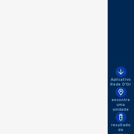
Aplicativo
Rede D'Or
encontre
uma
unidade
resultado
de