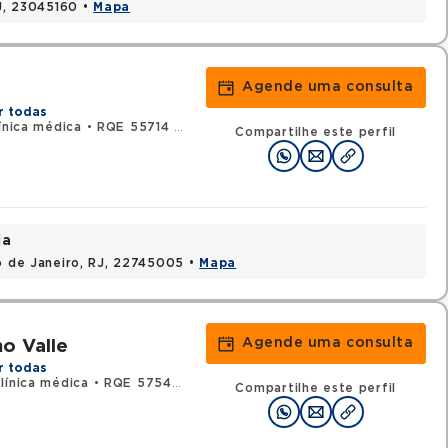
RJ, 23045160 •
Mapa
Agende uma consulta
r todas
ínica médica
•
RQE 55714 - Cardiologia
Compartilhe este perfil
ia
io de Janeiro, RJ, 22745005 •
Mapa
Agende uma consulta
o Valle
r todas
línica médica
•
RQE 57543 - Cardiologia
Compartilhe este perfil