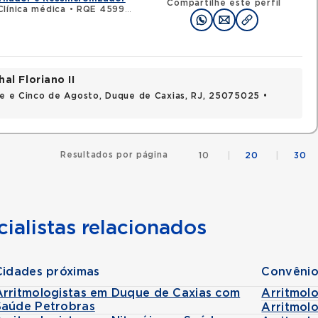
Compartilhe este perfil
línica médica
•
RQE 45999 - Cardiologia
al Floriano II
nte e Cinco de Agosto, Duque de Caxias, RJ, 25075025 •
Resultados por página
10
|
20
|
30
ialistas relacionados
Cidades próximas
Convênio
Arritmologistas em Duque de Caxias com
Arritmol
Saúde Petrobras
Arritmol