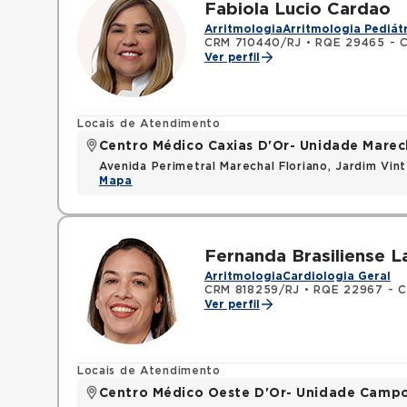
Fabiola Lucio Cardao
Arritmologia
Arritmologia Pediát
CRM 710440/RJ
•
RQE 29465 - C
Ver perfil
Locais de Atendimento
Centro Médico Caxias D'Or- Unidade Marech
Avenida Perimetral Marechal Floriano, Jardim Vi
Mapa
Fernanda Brasiliense L
Arritmologia
Cardiologia Geral
CRM 818259/RJ
•
RQE 22967 - C
Ver perfil
Locais de Atendimento
Centro Médico Oeste D'Or- Unidade Camp