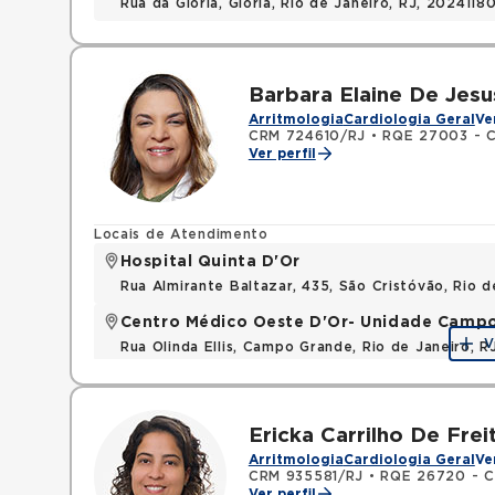
Rua da Gloria, Gloria, Rio de Janeiro, RJ, 2024118
Barbara Elaine De Jesu
Arritmologia
Cardiologia Geral
Ve
CRM 724610/RJ
•
RQE 27003 - C
Ver perfil
Locais de Atendimento
Hospital Quinta D'Or
Rua Almirante Baltazar, 435, São Cristóvão, Rio d
Centro Médico Oeste D'Or- Unidade Camp
V
Rua Olinda Ellis, Campo Grande, Rio de Janeiro, 
Ericka Carrilho De Frei
Arritmologia
Cardiologia Geral
Ve
CRM 935581/RJ
•
RQE 26720 - Cl
Ver perfil