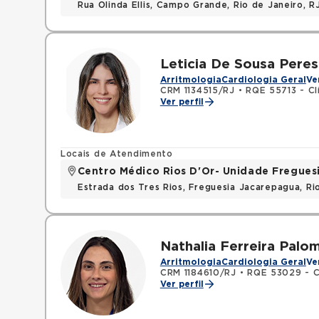
Rua Olinda Ellis, Campo Grande, Rio de Janeiro, 
Leticia De Sousa Peres
Arritmologia
Cardiologia Geral
Ve
CRM 1134515/RJ
•
RQE 55713 - Cl
Ver perfil
Locais de Atendimento
Centro Médico Rios D'Or- Unidade Fregues
Estrada dos Tres Rios, Freguesia Jacarepagua, R
Nathalia Ferreira Palom
Arritmologia
Cardiologia Geral
Ve
CRM 1184610/RJ
•
RQE 53029 - C
Ver perfil