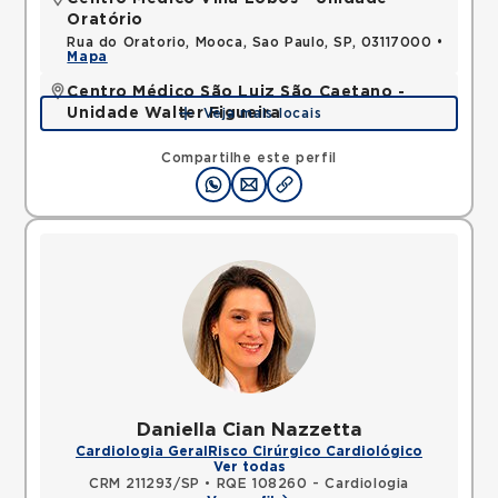
Oratório
Rua do Oratorio, Mooca, Sao Paulo, SP, 03117000 •
Mapa
Centro Médico São Luiz São Caetano -
Unidade Walter Figueira
Veja mais locais
Rua Walter Figueira, Ceramica, Sao Caetano do
Sul, SP, 09531205 •
Mapa
Compartilhe este perfil
Daniella Cian Nazzetta
Cardiologia Geral
Risco Cirúrgico Cardiológico
Ver todas
CRM 211293/SP
•
RQE 108260 - Cardiologia