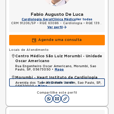
Fabio Augusto De Luca
Cardiologia Geral
Clínica Médica
Ver todas
CRM 91206/SP
•
RQE 63086 - Cardiologia
•
RQE 139270 - Clínica médica
Ver perfil
Agende uma consulta
Locais de Atendimento
Centro Médico São Luiz Morumbi - Unidade
Oscar Americano
Rua Engenheiro Oscar Americano, Morumbi, Sao
Paulo, SP, 05673050 •
Mapa
Morumbi - Heart Instituto de Cardiologia
Veja mais locais
Avenida dos Tajuras, Cidade Jardim, Sao Paulo, SP,
05670000 •
Mapa
Compartilhe este perfil