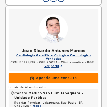
Joao Ricardo Antunes Marcos
Cardiologia Geral
Risco Cirúrgico Cardiológico
Ver todas
CRM 193224/SP
•
RQE 70053 - Clínica médica
•
RQE 70054 - Cardiologia
Ver perfil
Agende uma consulta
Locais de Atendimento
Centro Médico São Luiz Jabaquara -
Unidade Peróbas
Rua das Perobas, Jabaquara, Sao Paulo, SP,
04321120 •
Mapa