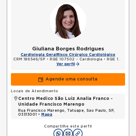
Giuliana Borges Rodrigues
Cardiologia Geral
Risco Cirúrgico Cardiológico
CRM 186546/SP
•
RQE 107502 - Cardiologia
•
RQE 107503 - Clínica médica
Ver perfil
Agende uma consulta
Locais de Atendimento
Centro Medico São Luiz Analia Franco -
Unidade Francisco Marengo
Rua Francisco Marengo, Tatuape, Sao Paulo, SP,
03313001 •
Mapa
Compartilhe este perfil