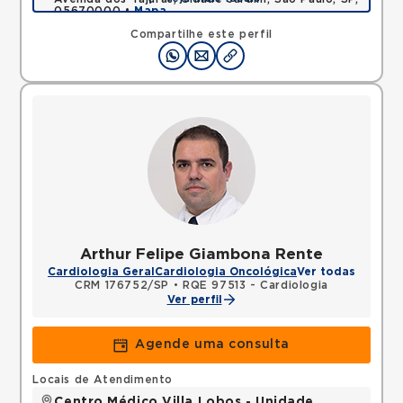
05670000 •
Mapa
Compartilhe este perfil
Arthur Felipe Giambona Rente
Cardiologia Geral
Cardiologia Oncológica
Ver todas
CRM 176752/SP
•
RQE 97513 - Cardiologia
Ver perfil
Agende uma consulta
Locais de Atendimento
Centro Médico Villa Lobos - Unidade