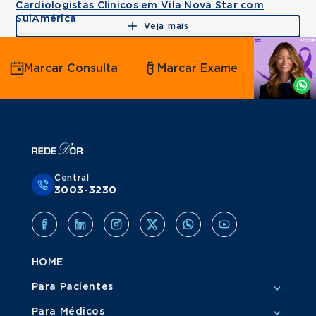
Cardiologistas Clínicos em Vila Nova Star com
SulAmérica
Veja mais
Agende
Marcar Consulta
Marcar Exame
por
Whatsapp
Central
3003-3230
HOME
Para Pacientes
Para Médicos