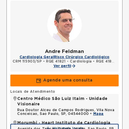
Andre Feldman
Cardiologia Geral
Risco Cirúrgico Cardiológico
CRM 115903/SP
•
RQE 41821 - Cardiologia
•
RQE 41822 - Clínica médica
Ver perfil
Agende uma consulta
Locais de Atendimento
Centro Médico São Luiz Itaim - Unidade
Visionaire
Rua Doutor Alceu de Campos Rodrigues, Vila Nova
Conceicao, Sao Paulo, SP, 04544000 •
Mapa
Morumbi - Heart Instituto de Cardiologia
Veja mais locais
Avenida dos Tajuras, Cidade Jardim, Sao Paulo, SP,