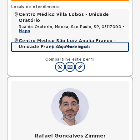
Locais de Atendimento
Centro Médico Villa Lobos - Unidade
Oratório
Rua do Oratorio, Mooca, Sao Paulo, SP, 03117000 •
Mapa
Centro Medico São Luiz Analia Franco -
Unidade Francisco Marengo
Veja mais locais
Rua Francisco Marengo, Tatuape, Sao Paulo, SP,
03313001 •
Mapa
Compartilhe este perfil
Rafael Goncalves Zimmer