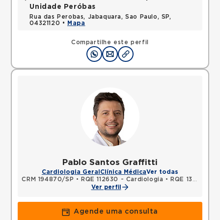
Unidade Peróbas
Rua das Perobas, Jabaquara, Sao Paulo, SP,
04321120 •
Mapa
Compartilhe este perfil
Pablo Santos Graffitti
Cardiologia Geral
Clínica Médica
Ver todas
CRM 194870/SP
•
RQE 112630 - Cardiologia
•
RQE 134437 - Clínica médica
Ver perfil
Agende uma consulta