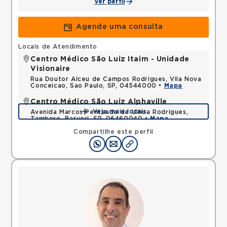
Ver perfil
Agende uma consulta
Locais de Atendimento
Centro Médico São Luiz Itaim - Unidade
Visionaire
Rua Doutor Alceu de Campos Rodrigues, Vila Nova
Conceicao, Sao Paulo, SP, 04544000 •
Mapa
Centro Médico São Luiz Alphaville
Veja mais locais
Avenida Marcos Penteado de Ulhoa Rodrigues,
Tambore, Barueri, SP, 06460040 •
Mapa
Compartilhe este perfil