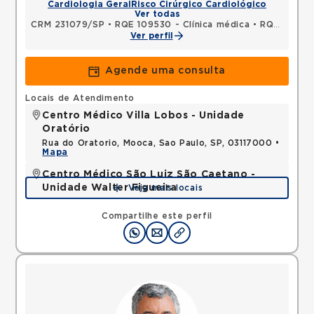
Cardiologia Geral
Risco Cirúrgico Cardiológico
Ver todas
CRM 231079/SP
•
RQE 109530 - Clínica médica
•
RQE 123902 - Cardiologia
Ver perfil
Agende uma consulta
Locais de Atendimento
Centro Médico Villa Lobos - Unidade
Oratório
Rua do Oratorio, Mooca, Sao Paulo, SP, 03117000 •
Mapa
Centro Médico São Luiz São Caetano -
Unidade Walter Figueira
Veja mais locais
Rua Walter Figueira, Ceramica, Sao Caetano do
Sul, SP, 09531205 •
Mapa
Compartilhe este perfil