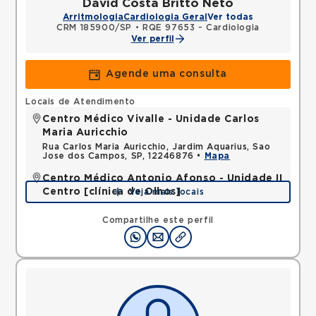
David Costa Britto Neto
Arritmologia
Cardiologia Geral
Ver todas
CRM 185900/SP
•
RQE 97653 - Cardiologia
Ver perfil
Agende uma consulta
Locais de Atendimento
Centro Médico Vivalle - Unidade Carlos
Maria Auricchio
Rua Carlos Maria Auricchio, Jardim Aquarius, Sao
Jose dos Campos, SP, 12246876 •
Mapa
Centro Médico Antonio Afonso - Unidade II
Centro [clínica de Olhos]
Veja mais locais
Rua Quinze de Novembro, Centro, Jacarei, SP,
12327060 •
Mapa
Compartilhe este perfil