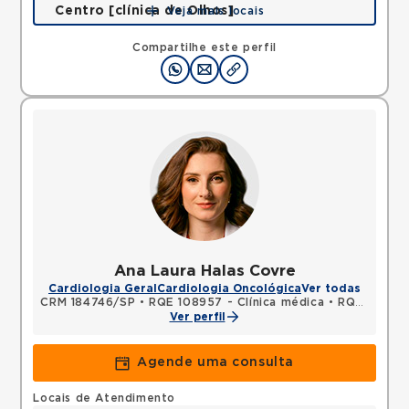
Centro [clínica de Olhos]
Veja mais locais
Rua Quinze de Novembro, Centro, Jacarei, SP,
12327060 •
Mapa
Compartilhe este perfil
Ana Laura Halas Covre
Cardiologia Geral
Cardiologia Oncológica
Ver todas
CRM 184746/SP
•
RQE 108957 - Clínica médica
•
RQE 108958 - Cardiologia
Ver perfil
Agende uma consulta
Locais de Atendimento