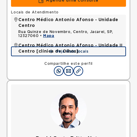
Agende uma consulta
Locais de Atendimento
Centro Médico Antonio Afonso - Unidade
Centro
Rua Quinze de Novembro, Centro, Jacarei, SP,
12327060 •
Mapa
Centro Médico Antonio Afonso - Unidade II
Centro [clínica de Olhos]
Veja mais locais
Rua Quinze de Novembro, Centro, Jacarei, SP,
12327060 •
Mapa
Compartilhe este perfil