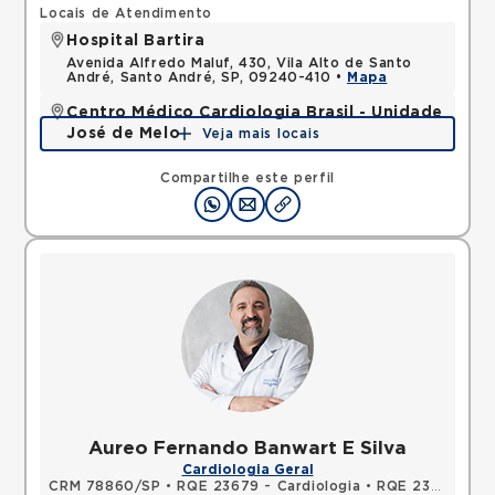
Locais de Atendimento
Hospital Bartira
Avenida Alfredo Maluf, 430, Vila Alto de Santo
André, Santo André, SP, 09240-410 •
Mapa
Centro Médico Cardiologia Brasil - Unidade
José de Melo
Veja mais locais
Rua Jose de Melo, Vila Dora, Santo Andre, SP,
09030580 •
Mapa
Compartilhe este perfil
Aureo Fernando Banwart E Silva
Cardiologia Geral
CRM 78860/SP
•
RQE 23679 - Cardiologia
•
RQE 23680 - Medicina intensiva