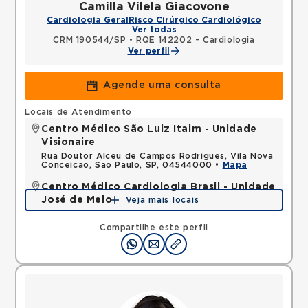
Camilla Vilela Giacovone
Cardiologia Geral
Risco Cirúrgico Cardiológico
Ver todas
CRM 190544/SP
•
RQE 142202 - Cardiologia
Ver perfil
Agende uma consulta
Locais de Atendimento
Centro Médico São Luiz Itaim - Unidade
Visionaire
Rua Doutor Alceu de Campos Rodrigues, Vila Nova
Conceicao, Sao Paulo, SP, 04544000 •
Mapa
Centro Médico Cardiologia Brasil - Unidade
José de Melo
Veja mais locais
Rua Jose de Melo, Vila Dora, Santo Andre, SP,
09030580 •
Mapa
Compartilhe este perfil