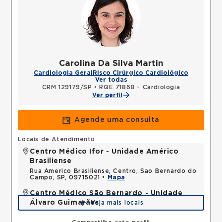
Carolina Da Silva Martin
Cardiologia Geral
Risco Cirúrgico Cardiológico
Ver todas
CRM 129179/SP
•
RQE 71868 - Cardiologia
Ver perfil
Agende uma consulta
Locais de Atendimento
Centro Médico Ifor - Unidade Américo
Brasiliense
Rua Americo Brasiliense, Centro, Sao Bernardo do
Campo, SP, 09715021 •
Mapa
Centro Médico São Bernardo - Unidade
Álvaro Guimarães
Veja mais locais
Avenida Alvaro Guimaraes, Assuncao, Sao Bernardo
do Campo, SP, 09810010 •
Mapa