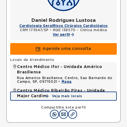
Daniel Rodrigues Lustosa
Cardiologia Geral
Risco Cirúrgico Cardiológico
CRM 173947/SP
•
RQE 138570 - Clínica médica
Ver perfil
Agende uma consulta
Locais de Atendimento
Centro Médico Ifor - Unidade Américo
Brasiliense
Rua Americo Brasiliense, Centro, Sao Bernardo do
Campo, SP, 09715021 •
Mapa
Centro Médico Ribeirão Pires - Unidade
Major Cardim
Veja mais locais
Rua Major Cardim, Suissa, Ribeirao Pires, SP,
09424250 •
Mapa
Compartilhe este perfil