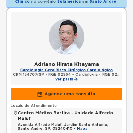
Clínico
no convênio
Sulamerica
em
Santo André
.
Adriano Hirata Kitayama
Cardiologia Geral
Risco Cirúrgico Cardiológico
CRM 154707/SP
•
RQE 92964 - Cardiologia
•
RQE 92965 - Clínica médica
Ver perfil
Agende uma consulta
Locais de Atendimento
Centro Médico Bartira - Unidade Alfredo
Maluf
Avenida Alfredo Maluf, Jardim Santo Antonio,
Santo Andre, SP, 09240410 •
Mapa