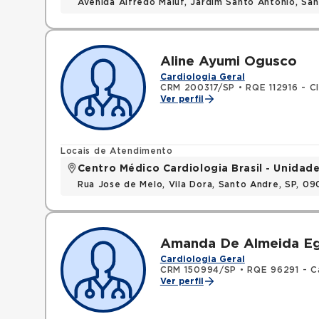
Avenida Alfredo Maluf, Jardim Santo Antonio, Sa
Aline Ayumi Ogusco
Cardiologia Geral
CRM 200317/SP
•
RQE 112916 - C
Ver perfil
Locais de Atendimento
Centro Médico Cardiologia Brasil - Unidad
Rua Jose de Melo, Vila Dora, Santo Andre, SP, 0
Amanda De Almeida Eg
Cardiologia Geral
CRM 150994/SP
•
RQE 96291 - C
Ver perfil