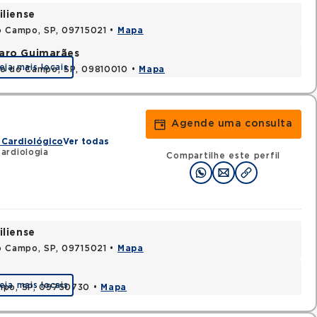
iliense
o Campo, SP, 09715021 •
Mapa
varo Guimarães
eja mais locais
do do Campo, SP, 09810010 •
Mapa
Agende uma consulta
 Cardiológico
Ver todas
ardiologia
Compartilhe este perfil
iliense
o Campo, SP, 09715021 •
Mapa
eja mais locais
ampo, SP, 09750730 •
Mapa