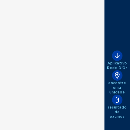
Aplicativo
Rede D'Or
encontre
uma
unidade
resultado
de
exames