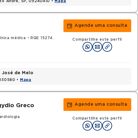
nto Andre, SP, 09240410 •
Mapa
Agende uma consulta
línica médica
•
RQE 152747 - Cardiologia
Compartilhe este perfil
e José de Melo
9030580 •
Mapa
Agende uma consulta
ydio Greco
ardiologia
Compartilhe este perfil