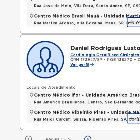
Rua Jose de Melo, Vila Dora, Santo Andre, SP, 0
Centro Médico Brasil Mauá - Unidade Mart
V
Rua Martim Afonso, Vila Bocaina, Maua, SP, 0931
Daniel Rodrigues Lust
Cardiologia Geral
Risco Cirúrgico
CRM 173947/SP
•
RQE 138570 - C
Ver perfil
Locais de Atendimento
Centro Médico Ifor - Unidade Américo Bras
Rua Americo Brasiliense, Centro, Sao Bernardo d
Centro Médico Ribeirão Pires - Unidade Ma
V
Rua Major Cardim, Suissa, Ribeirao Pires, SP, 09
Página 1 - 5