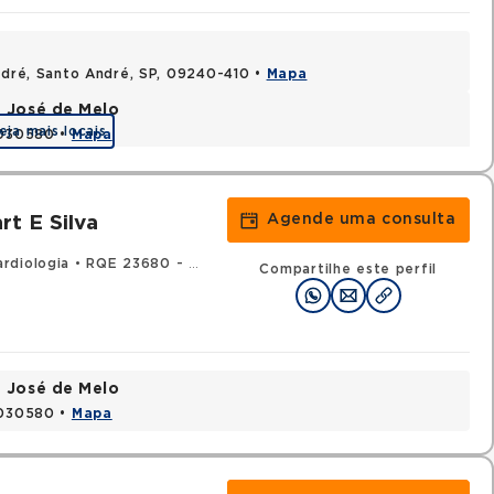
André, Santo André, SP, 09240-410 •
Mapa
e José de Melo
eja mais locais
9030580 •
Mapa
Agende uma consulta
t E Silva
rdiologia
•
RQE 23680 - Medicina intensiva
Compartilhe este perfil
e José de Melo
9030580 •
Mapa