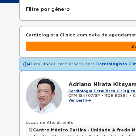
Filtre por gênero
Cardiologista Clínico com data de agendame
B
41
resultados encontrados para
Cardiologista Clí
Adriano Hirata Kitaya
Cardiologia Geral
Risco Cirúrgico
CRM 154707/SP
•
RQE 92964 - C
Ver perfil
Locais de Atendimento
Centro Médico Bartira - Unidade Alfredo M