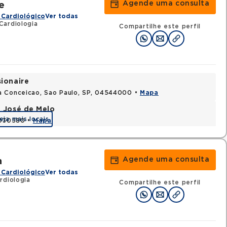
Agende uma consulta
e
 Cardiológico
Ver todas
Cardiologia
Compartilhe este perfil
sionaire
a Conceicao, Sao Paulo, SP, 04544000 •
Mapa
e José de Melo
eja mais locais
9030580 •
Mapa
Agende uma consulta
n
 Cardiológico
Ver todas
rdiologia
Compartilhe este perfil