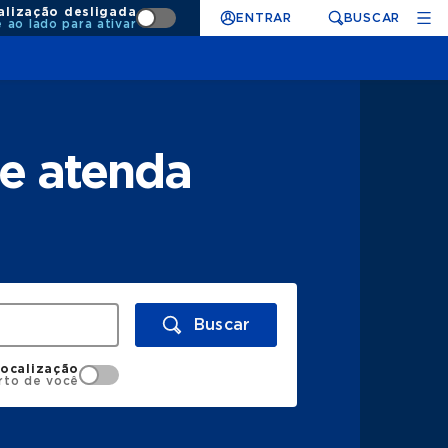
alização desligada
ENTRAR
BUSCAR
e ao lado para ativar
ue atenda
Buscar
localização
rto de você