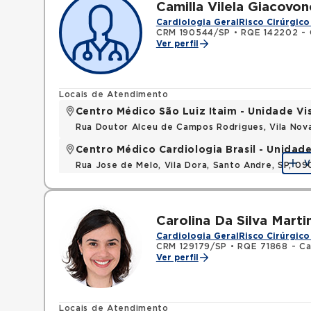
Camilla Vilela Giacovon
Cardiologia Geral
Risco Cirúrgico
CRM 190544/SP
•
RQE 142202 - 
Ver perfil
Locais de Atendimento
Centro Médico São Luiz Itaim - Unidade Vi
Rua Doutor Alceu de Campos Rodrigues, Vila Nov
Centro Médico Cardiologia Brasil - Unidad
V
Rua Jose de Melo, Vila Dora, Santo Andre, SP, 0
Carolina Da Silva Marti
Cardiologia Geral
Risco Cirúrgico
CRM 129179/SP
•
RQE 71868 - Ca
Ver perfil
Locais de Atendimento