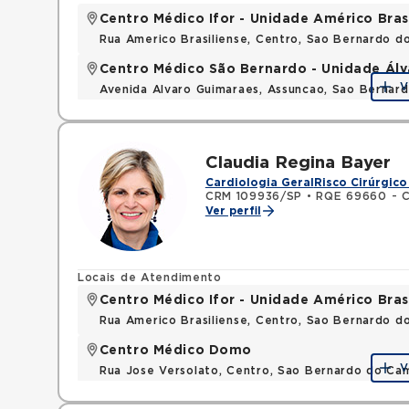
Centro Médico Ifor - Unidade Américo Bras
Rua Americo Brasiliense, Centro, Sao Bernardo d
Centro Médico São Bernardo - Unidade Ál
V
Avenida Alvaro Guimaraes, Assuncao, Sao Bernar
Claudia Regina Bayer
Cardiologia Geral
Risco Cirúrgico
CRM 109936/SP
•
RQE 69660 - C
Ver perfil
Locais de Atendimento
Centro Médico Ifor - Unidade Américo Bras
Rua Americo Brasiliense, Centro, Sao Bernardo d
Centro Médico Domo
V
Rua Jose Versolato, Centro, Sao Bernardo do C