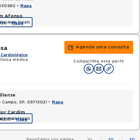
9030580 •
Mapa
im Afonso
eja mais locais
0320 •
Mapa
Agende uma consulta
osa
 Cardiológico
línica médica
Compartilhe este perfil
iliense
o Campo, SP, 09715021 •
Mapa
jor Cardim
eja mais locais
424250 •
Mapa
Resultados por página
10
|
20
|
30