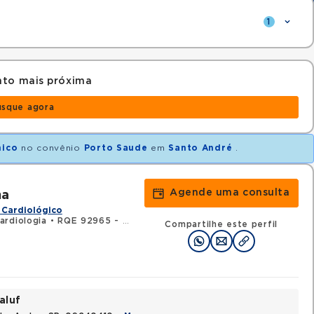
1
nto mais próxima
usque agora
nico
no convênio
Porto Saude
em
Santo André
.
Agende uma consulta
ma
 Cardiológico
ardiologia
•
RQE 92965 - Clínica médica
Compartilhe este perfil
aluf