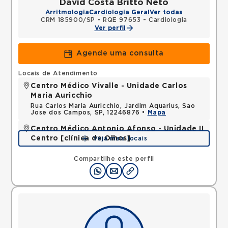
David Costa Britto Neto
Arritmologia
Cardiologia Geral
Ver todas
CRM 185900/SP
•
RQE 97653 - Cardiologia
Ver perfil
Agende uma consulta
Locais de Atendimento
Centro Médico Vivalle - Unidade Carlos
Maria Auricchio
Rua Carlos Maria Auricchio, Jardim Aquarius, Sao
Jose dos Campos, SP, 12246876 •
Mapa
Centro Médico Antonio Afonso - Unidade II
Centro [clínica de Olhos]
Veja mais locais
Rua Quinze de Novembro, Centro, Jacarei, SP,
12327060 •
Mapa
Compartilhe este perfil