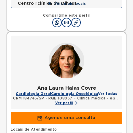
Centro [clínica de Olhos]
Veja mais locais
Rua Quinze de Novembro, Centro, Jacarei, SP,
12327060 •
Mapa
Compartilhe este perfil
Ana Laura Halas Covre
Cardiologia Geral
Cardiologia Oncológica
Ver todas
CRM 184746/SP
•
RQE 108957 - Clínica médica
•
RQE 108958 - Cardiologia
Ver perfil
Agende uma consulta
Locais de Atendimento