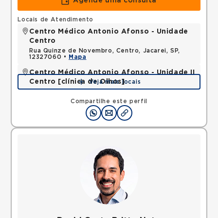
Agende uma consulta
Locais de Atendimento
Centro Médico Antonio Afonso - Unidade
Centro
Rua Quinze de Novembro, Centro, Jacarei, SP,
12327060 •
Mapa
Centro Médico Antonio Afonso - Unidade II
Centro [clínica de Olhos]
Veja mais locais
Rua Quinze de Novembro, Centro, Jacarei, SP,
12327060 •
Mapa
Compartilhe este perfil