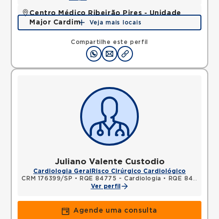
Centro Médico Ribeirão Pires - Unidade
Major Cardim
Veja mais locais
Rua Major Cardim, Suissa, Ribeirao Pires, SP,
09424250 •
Mapa
Compartilhe este perfil
Juliano Valente Custodio
Cardiologia Geral
Risco Cirúrgico Cardiológico
CRM 176399/SP
•
RQE 84775 - Cardiologia
•
RQE 84776 - Clínica médica
Ver perfil
Agende uma consulta