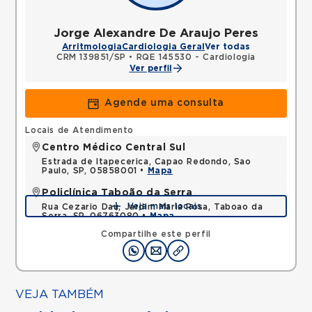
Jorge Alexandre De Araujo Peres
Arritmologia
Cardiologia Geral
Ver todas
CRM 139851/SP
•
RQE 145530 - Cardiologia
Ver perfil
Agende uma consulta
Locais de Atendimento
Centro Médico Central Sul
Estrada de Itapecerica, Capao Redondo, Sao
Paulo, SP, 05858001 •
Mapa
Policlínica Taboão da Serra
Veja mais locais
Rua Cezario Dau, Jardim Maria Rosa, Taboao da
Serra, SP, 06763080 •
Mapa
Compartilhe este perfil
VEJA TAMBÉM