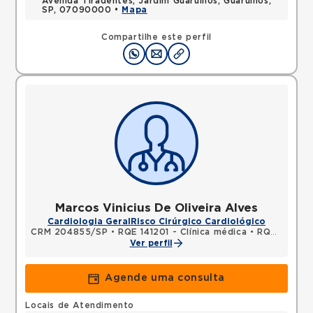
Avenida Tiradentes, Jardim Guarulhos, Guarulhos,
SP, 07090000 •
Mapa
Compartilhe este perfil
Marcos Vinicius De Oliveira Alves
Cardiologia Geral
Risco Cirúrgico Cardiológico
CRM 204855/SP
•
RQE 141201 - Clínica médica
•
RQE 141202 - Cardiologia
Ver perfil
Agende uma consulta
Locais de Atendimento