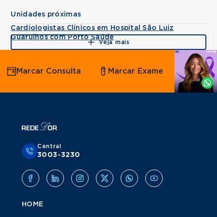
Unidades próximas
Cardiologistas Clínicos em Hospital São Luiz
Guarulhos com Porto Saúde
Veja mais
Agende
Marcar Consulta
Marcar Exame
por
Whatsapp
Central
3003-3230
HOME