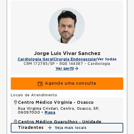
Jorge Luis Vivar Sanchez
Cardiologia Geral
Cirurgia Endovascular
Ver todas
CRM 172785/SP
•
RQE 144387 - Cardiologia
Ver perfil
Agende uma consulta
Locais de Atendimento
Centro Médico Virgínia - Osasco
Rua Virginia Crivilari, Centro, Osasco, SP,
06097000 •
Mapa
Centro Médico Guarulhos - Unidade
Tiradentes
Veja mais locais
Avenida Tiradentes, Jardim Guarulhos, Guarulhos,