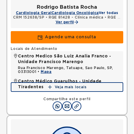
Rodrigo Batista Rocha
Cardiologia Geral
Cardiologia Oncológica
Ver todas
CRM 152638/SP
•
RQE 81428 - Clínica médica
•
RQE 81429 - Cardiologia
Ver perfil
Agende uma consulta
Locais de Atendimento
Centro Medico São Luiz Analia Franco -
Unidade Francisco Marengo
Rua Francisco Marengo, Tatuape, Sao Paulo, SP,
03313001 •
Mapa
Centro Médico Guarulhos - Unidade
Tiradentes
Veja mais locais
Avenida Tiradentes, Jardim Guarulhos, Guarulhos,
SP, 07090000 •
Mapa
Compartilhe este perfil