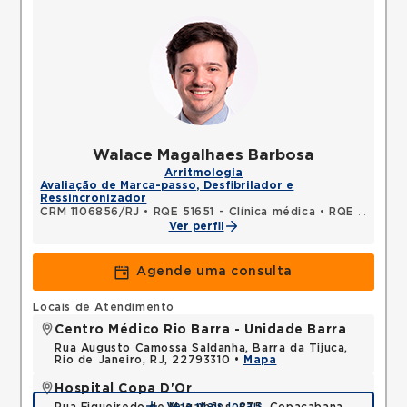
Walace Magalhaes Barbosa
Arritmologia
Avaliação de Marca-passo, Desfibrilador e
Ressincronizador
CRM 1106856/RJ
•
RQE 51651 - Clínica médica
•
RQE 53140 - Cardiologia
Ver perfil
Agende uma consulta
Locais de Atendimento
Centro Médico Rio Barra - Unidade Barra
Rua Augusto Camossa Saldanha, Barra da Tijuca,
Rio de Janeiro, RJ, 22793310 •
Mapa
Hospital Copa D'Or
Veja mais locais