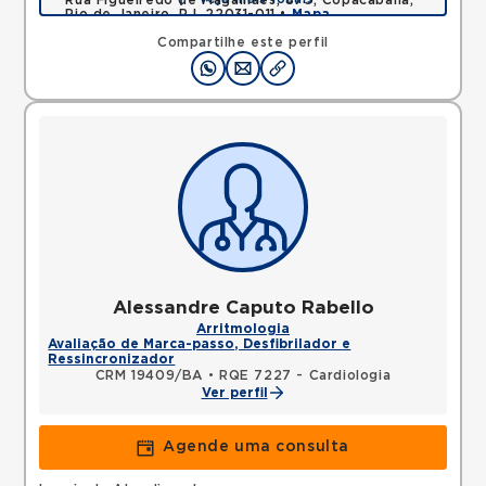
Rua Figueiredo de Magalhães, 875, Copacabana,
Rio de Janeiro, RJ, 22031-011 •
Mapa
Compartilhe este perfil
Alessandre Caputo Rabello
Arritmologia
Avaliação de Marca-passo, Desfibrilador e
Ressincronizador
CRM 19409/BA
•
RQE 7227 - Cardiologia
Ver perfil
Agende uma consulta