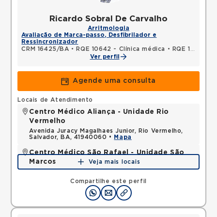
Ricardo Sobral De Carvalho
Arritmologia
Avaliação de Marca-passo, Desfibrilador e
Ressincronizador
CRM 16425/BA
•
RQE 10642 - Clínica médica
•
RQE 10643 - Cardiologia
Ver perfil
Agende uma consulta
Locais de Atendimento
Centro Médico Aliança - Unidade Rio
Vermelho
Avenida Juracy Magalhaes Junior, Rio Vermelho,
Salvador, BA, 41940060 •
Mapa
Centro Médico São Rafael - Unidade São
Marcos
Veja mais locais
Rua Sao Rafael, Sao Marcos, Salvador, BA,
41253190 •
Mapa
Compartilhe este perfil