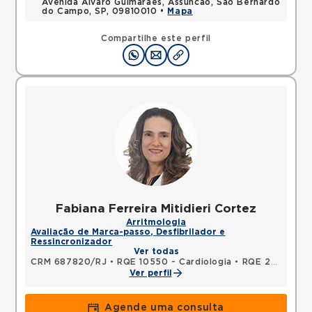
Avenida Alvaro Guimaraes, Assuncao, Sao Bernardo
do Campo, SP, 09810010 •
Mapa
Compartilhe este perfil
Fabiana Ferreira Mitidieri Cortez
Arritmologia
Avaliação de Marca-passo, Desfibrilador e
Ressincronizador
Ver todas
CRM 687820/RJ
•
RQE 10550 - Cardiologia
•
RQE 27346 - Clínica médica
Ver perfil
Agende uma consulta