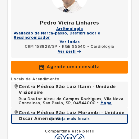
Pedro Vieira Linhares
Arritmologia
Avaliação de Marca-passo, Desfibrilador e
Ressincronizador
Ver todas
CRM 158828/SP
•
RQE 95540 - Cardiologia
Ver perfil
Agende uma consulta
Locais de Atendimento
Centro Médico São Luiz Itaim - Unidade
Visionaire
Rua Doutor Alceu de Campos Rodrigues, Vila Nova
Conceicao, Sao Paulo, SP, 04544000 •
Mapa
Centro Médico São Luiz Morumbi - Unidade
Oscar Americano
Veja mais locais
Rua Engenheiro Oscar Americano, Morumbi, Sao
Paulo, SP, 05673050 •
Mapa
Compartilhe este perfil