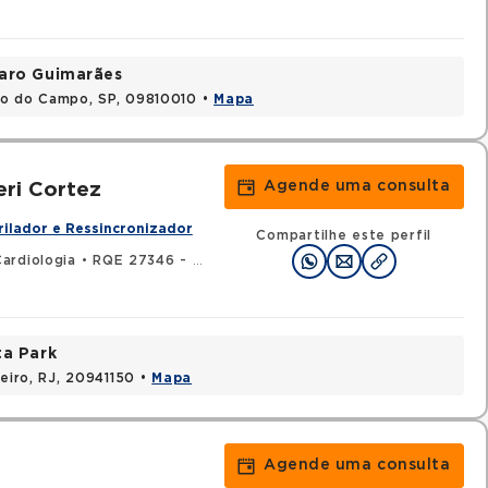
varo Guimarães
do do Campo, SP, 09810010 •
Mapa
Agende uma consulta
eri Cortez
rilador e Ressincronizador
Compartilhe este perfil
ardiologia
•
RQE 27346 - Clínica médica
ta Park
neiro, RJ, 20941150 •
Mapa
Agende uma consulta
o