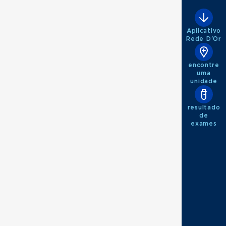
Aplicativo
Rede D'Or
encontre
uma
unidade
resultado
de
exames