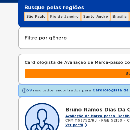
Busque pelas regiões
São Paulo
Rio de Janeiro
Santo André
Brasília
Filtre por gênero
Cardiologista de Avaliação de Marca-passo 
B
59
resultados encontrados para
Cardiologista de
Bruno Ramos Dias Da 
Avaliação de Marca-passo, Desfib
CRM 1163752/RJ
•
RQE 52159 - C
Ver perfil