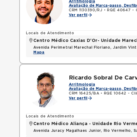
Arritmologia
Avaliação de Marca-passo, Desfib
CRM 1130390/RJ
•
RQE 40647 - C
Ver perfil
Locais de Atendimento
Centro Médico Caxias D'Or- Unidade Marech
Avenida Perimetral Marechal Floriano, Jardim Vi
Mapa
Ricardo Sobral De Car
Arritmologia
Avaliação de Marca-passo, Desfib
CRM 16425/BA
•
RQE 10642 - Clí
Ver perfil
Locais de Atendimento
Centro Médico Aliança - Unidade Rio Verm
Avenida Juracy Magalhaes Junior, Rio Vermelho, 