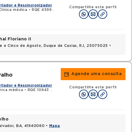
rilador e Ressincronizador
Compartilhe este perfil
línica médica
•
RQE 45999 - Cardiologia
al Floriano II
nte e Cinco de Agosto, Duque de Caxias, RJ, 25075025 •
Agende uma consulta
valho
rilador e Ressincronizador
Compartilhe este perfil
nica médica
•
RQE 10643 - Cardiologia
elho
Salvador, BA, 41940060 •
Mapa