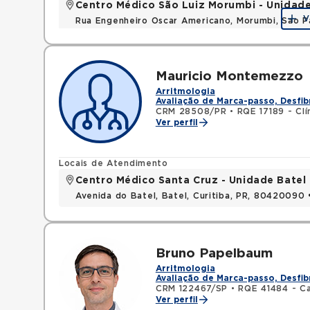
Centro Médico São Luiz Morumbi - Unidad
V
Rua Engenheiro Oscar Americano, Morumbi, Sao P
Mauricio Montemezzo
Arritmologia
Avaliação de Marca-passo, Desfib
CRM 28508/PR
•
RQE 17189 - Clí
Ver perfil
Locais de Atendimento
Centro Médico Santa Cruz - Unidade Batel
Avenida do Batel, Batel, Curitiba, PR, 80420090
Bruno Papelbaum
Arritmologia
Avaliação de Marca-passo, Desfib
CRM 122467/SP
•
RQE 41484 - Ca
Ver perfil