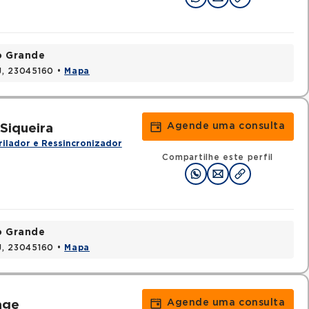
o Grande
RJ, 23045160 •
Mapa
Agende uma consulta
Siqueira
rilador e Ressincronizador
Compartilhe este perfil
o Grande
RJ, 23045160 •
Mapa
Agende uma consulta
age