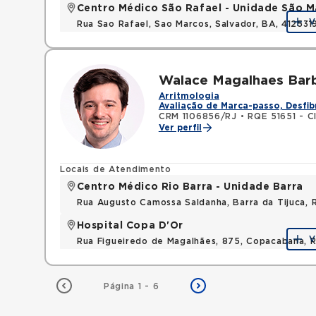
Centro Médico São Rafael - Unidade São M
V
Rua Sao Rafael, Sao Marcos, Salvador, BA, 412531
Walace Magalhaes Bar
Arritmologia
Avaliação de Marca-passo, Desfib
CRM 1106856/RJ
•
RQE 51651 - C
Ver perfil
Locais de Atendimento
Centro Médico Rio Barra - Unidade Barra
Rua Augusto Camossa Saldanha, Barra da Tijuca, 
Hospital Copa D'Or
V
Rua Figueiredo de Magalhães, 875, Copacabana, Ri
Página 1 - 6