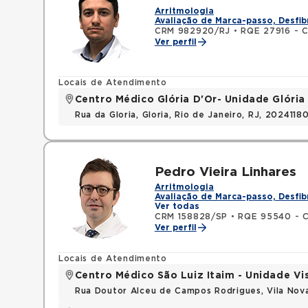
Arritmologia
Avaliação de Marca-passo, Desfib
CRM 982920/RJ
•
RQE 27916 - C
Ver perfil
Locais de Atendimento
Centro Médico Glória D'Or- Unidade Glória
Rua da Gloria, Gloria, Rio de Janeiro, RJ, 2024118
Pedro Vieira Linhares
Arritmologia
Avaliação de Marca-passo, Desfib
Ver todas
CRM 158828/SP
•
RQE 95540 - C
Ver perfil
Locais de Atendimento
Centro Médico São Luiz Itaim - Unidade Vi
Rua Doutor Alceu de Campos Rodrigues, Vila Nov