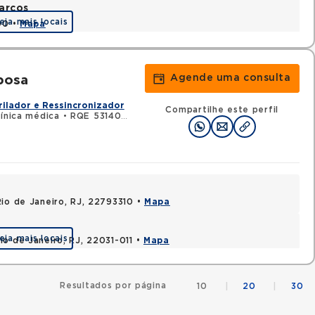
arcos
eja mais locais
90 •
Mapa
Agende uma consulta
bosa
rilador e Ressincronizador
Compartilhe este perfil
línica médica
•
RQE 53140 - Cardiologia
Rio de Janeiro, RJ, 22793310 •
Mapa
eja mais locais
o de Janeiro, RJ, 22031-011 •
Mapa
Resultados por página
10
|
20
|
30