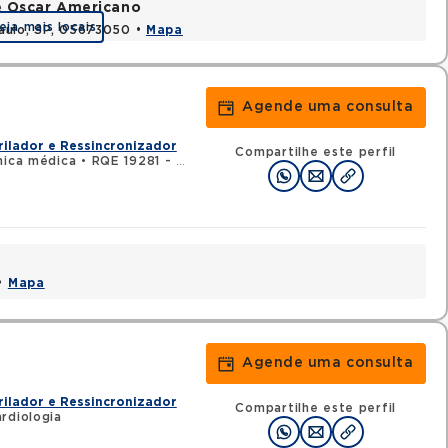
e Oscar Americano
eja mais locais
aulo, SP, 05673050 •
Mapa
Agende uma consulta
rilador e Ressincronizador
Compartilhe este perfil
nica médica
•
RQE 19281 - Cardiologia
 •
Mapa
Agende uma consulta
rilador e Ressincronizador
Compartilhe este perfil
rdiologia