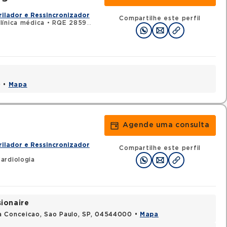
rilador e Ressincronizador
Compartilhe este perfil
línica médica
•
RQE 28595 - Cardiologia
0 •
Mapa
Agende uma consulta
rilador e Ressincronizador
Compartilhe este perfil
ardiologia
sionaire
a Conceicao, Sao Paulo, SP, 04544000 •
Mapa