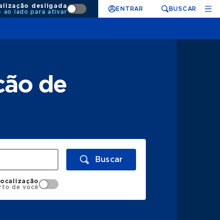
alização desligada
ENTRAR
BUSCAR
e ao lado para ativar
ção de
Buscar
localização
rto de você