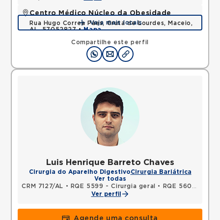
Centro Médico Núcleo da Obesidade
Veja mais locais
Rua Hugo Correa Paes, Gruta de Lourdes, Maceio,
AL, 57052827 •
Mapa
Compartilhe este perfil
Luis Henrique Barreto Chaves
Cirurgia do Aparelho Digestivo
Cirurgia Bariátrica
Ver todas
CRM 7127/AL
•
RQE 5599 - Cirurgia geral
•
RQE 5600 - Cirurgia do aparelho digestivo
Ver perfil
Agende uma consulta