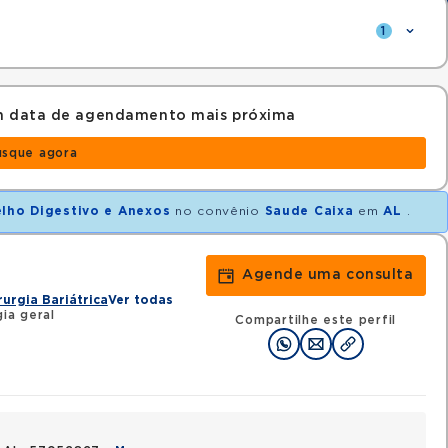
1
om data de agendamento mais próxima
usque agora
elho Digestivo e Anexos
no convênio
Saude Caixa
em
AL
.
Agende uma consulta
rurgia Bariátrica
Ver todas
ia geral
Compartilhe este perfil