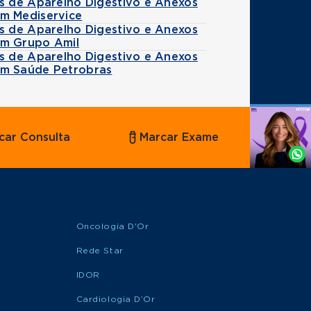
es de Aparelho Digestivo e Anexos
m Mediservice
es de Aparelho Digestivo e Anexos
m Grupo Amil
es de Aparelho Digestivo e Anexos
m Saúde Petrobras
Agende
car Consulta
Marcar Exame
por
Whatsapp
Oncologia D'Or
Rede Star
IDOR
Cardiologia D’Or