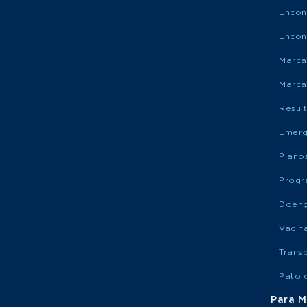
Encon
Encon
Marca
Marca
Resul
Emerg
Plano
Progr
Doen
Vacin
Trans
Patol
Para M