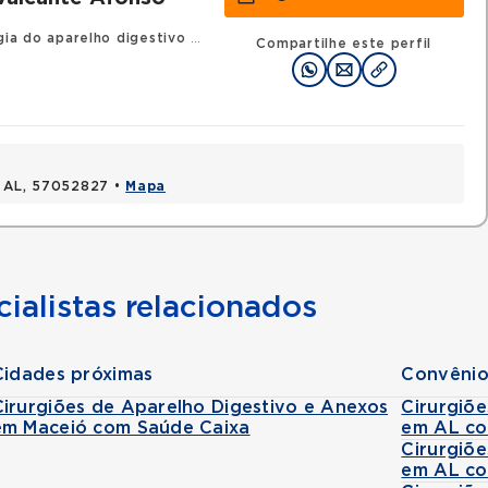
gia do aparelho digestivo
•
RQE 6116 - Cirurgia geral
Compartilhe este perfil
, AL, 57052827 •
Mapa
ialistas relacionados
Cidades próximas
Convênio
Cirurgiões de Aparelho Digestivo e Anexos
Cirurgiõ
em Maceió com Saúde Caixa
em AL co
Cirurgiõ
em AL co