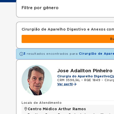
Filtre por gênero
Cirurgião de Aparelho Digestivo e Anexos c
B
3
resultados encontrados para
Cirurgião de Apar
Jose Adailton Pinheiro
Cirurgia do Aparelho Digestivo
Ci
CRM 3596/AL
•
RQE 1849 - Cirurg
Ver perfil
Locais de Atendimento
Centro Médico Arthur Ramos