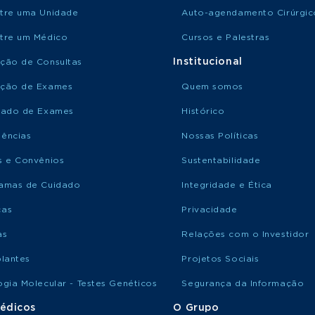
tre uma Unidade
Auto-agendamento Cirúrgic
tre um Médico
Cursos e Palestras
Institucional
ção de Consultas
ção de Exames
Quem somos
tado de Exames
Histórico
ências
Nossas Políticas
s e Convênios
Sustentabilidade
amas de Cuidado
Integridade e Ética
ças
Privacidade
as
Relações com o Investidor
plantes
Projetos Sociais
ogia Molecular - Testes Genéticos
Segurança da Informação
édicos
O Grupo