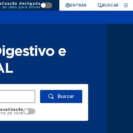
alização desligada
ENTRAR
BUSCAR
e ao lado para ativar
igestivo e
AL
Buscar
localização
rto de você