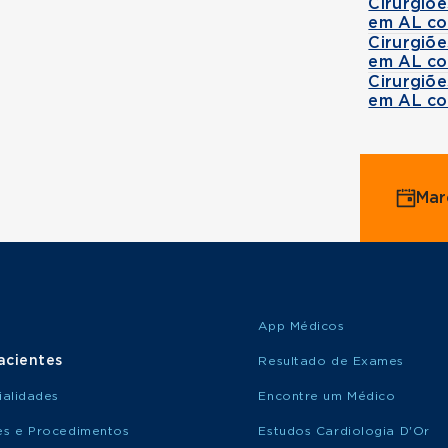
Cirurgiõ
em AL co
Cirurgiõ
em AL co
Cirurgiõ
em AL co
Mar
App Médicos
acientes
Resultado de Exames
ialidades
Encontre um Médico
s e Procedimentos
Estudos Cardiologia D'Or