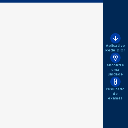
Aplicativo
Rede D'Or
encontre
uma
unidade
resultado
de
exames