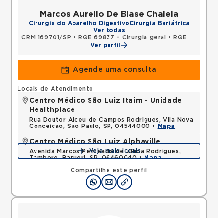
Marcos Aurelio De Biase Chalela
Cirurgia do Aparelho Digestivo
Cirurgia Bariátrica
Ver todas
CRM 169701/SP
•
RQE 69837 - Cirurgia geral
•
RQE 92013 - Cirurgia do aparelho digestivo
Ver perfil
Agende uma consulta
Locais de Atendimento
Centro Médico São Luiz Itaim - Unidade
Healthplace
Rua Doutor Alceu de Campos Rodrigues, Vila Nova
Conceicao, Sao Paulo, SP, 04544000 •
Mapa
Centro Médico São Luiz Alphaville
Veja mais locais
Avenida Marcos Penteado de Ulhoa Rodrigues,
Tambore, Barueri, SP, 06460040 •
Mapa
Compartilhe este perfil