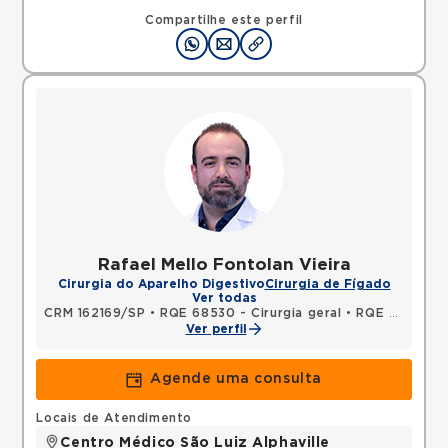
Alameda Caulim, Ceramica, Sao Caetano do Sul,
SP, 09531195 •
Mapa
Compartilhe este perfil
Rafael Mello Fontolan Vieira
Cirurgia do Aparelho Digestivo
Cirurgia de Fígado
Ver todas
CRM 162169/SP
•
RQE 68530 - Cirurgia geral
•
RQE 86743 - Cirurgia do aparelho digestivo
Ver perfil
Agende uma consulta
Locais de Atendimento
Centro Médico São Luiz Alphaville