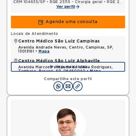
CRM 104635/SP
•
RQE 25115 - Cirurgia geral
•
RQE 26180 - Cirurgia do aparelho digestivo
Ver perfil
Agende uma consulta
Locais de Atendimento
Centro Médico São Luiz Campinas
Avenida Andrade Neves, Centro, Campinas, SP,
13013161 •
Mapa
Centro Médico São Luiz Alphaville
Veja mais locais
Avenida Marcos Penteado de Ulhoa Rodrigues,
Tambore, Barueri, SP, 06460040 •
Mapa
Compartilhe este perfil