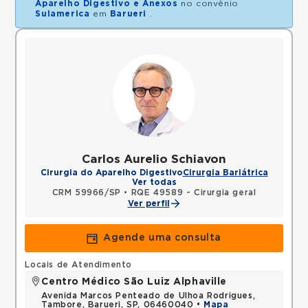
Aparelho Digestivo e Anexos
no convênio
Sulamerica
em
Barueri
.
Carlos Aurelio Schiavon
Cirurgia do Aparelho Digestivo
Cirurgia Bariátrica
Ver todas
CRM 59966/SP
•
RQE 49589 - Cirurgia geral
Ver perfil
Agende uma consulta
Locais de Atendimento
Centro Médico São Luiz Alphaville
Avenida Marcos Penteado de Ulhoa Rodrigues,
Tambore, Barueri, SP, 06460040 •
Mapa