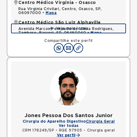
Centro Médico Virgínia - Osasco
Rua Virginia Crivilari, Centro, Osasco, SP,
06097000 •
Mapa
Centro Médico São Luiz Alphaville
Veja mais locais
Avenida Marcos Penteado de Ulhoa Rodrigues,
Tambore, Barueri, SP, 06460040 •
Mapa
Compartilhe este perfil
Jones Pessoa Dos Santos Junior
Cirurgia do Aparelho Digestivo
Cirurgia Geral
Ver todas
CRM 178249/SP
•
RQE 97905 - Cirurgia geral
Ver perfil