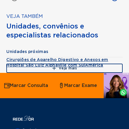
VEJA TAMBÉM
Unidades, convênios e
especialistas relacionados
Unidades próximas
Cirurgiões de Aparelho Digestivo e Anexos em
Hospital São Luiz Alphaville com SulAmérica
Veja mais
Agende
Marcar Consulta
Marcar Exame
por
Whatsapp