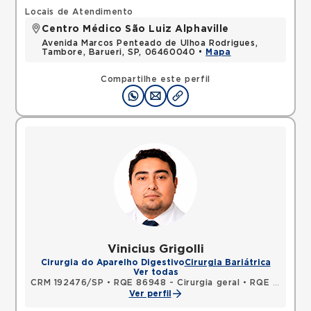
Locais de Atendimento
Centro Médico São Luiz Alphaville
Avenida Marcos Penteado de Ulhoa Rodrigues,
Tambore, Barueri, SP, 06460040 •
Mapa
Compartilhe este perfil
Vinicius Grigolli
Cirurgia do Aparelho Digestivo
Cirurgia Bariátrica
Ver todas
CRM 192476/SP
•
RQE 86948 - Cirurgia geral
•
RQE 140602 - Cirurgia do aparelho digestivo
Ver perfil