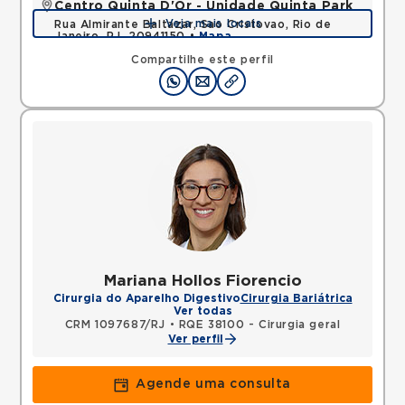
Centro Quinta D'Or - Unidade Quinta Park
Veja mais locais
Rua Almirante Baltazar, Sao Cristovao, Rio de
Janeiro, RJ, 20941150 •
Mapa
Compartilhe este perfil
Mariana Hollos Fiorencio
Cirurgia do Aparelho Digestivo
Cirurgia Bariátrica
Ver todas
CRM 1097687/RJ
•
RQE 38100 - Cirurgia geral
Ver perfil
Agende uma consulta