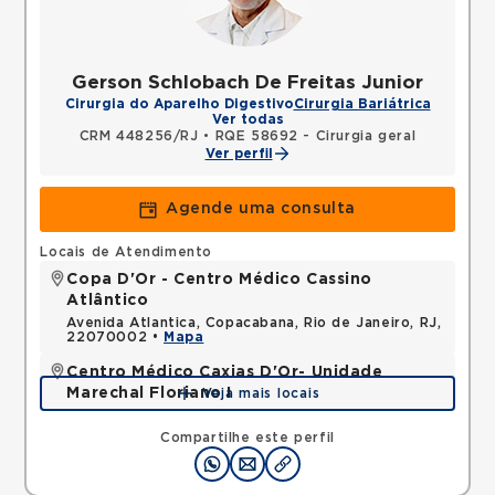
Gerson Schlobach De Freitas Junior
Cirurgia do Aparelho Digestivo
Cirurgia Bariátrica
Ver todas
CRM 448256/RJ
•
RQE 58692 - Cirurgia geral
Ver perfil
Agende uma consulta
Locais de Atendimento
Copa D'Or - Centro Médico Cassino
Atlântico
Avenida Atlantica, Copacabana, Rio de Janeiro, RJ,
22070002 •
Mapa
Centro Médico Caxias D'Or- Unidade
Marechal Floriano I
Veja mais locais
Avenida Perimetral Marechal Floriano, Jardim Vinte
e Cinco de Agosto, Duque de Caxias, RJ,
Compartilhe este perfil
25075025 •
Mapa