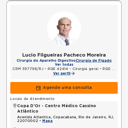
Lucio Filgueiras Pacheco Moreira
Cirurgia do Aparelho Digestivo
Cirurgia de Fígado
Ver todas
CRM 597798/RJ
•
RQE 42414 - Cirurgia geral
•
RQE 42415 - Cirurgia do aparelho digestivo
Ver perfil
Agende uma consulta
Locais de Atendimento
Copa D'Or - Centro Médico Cassino
Atlântico
Avenida Atlantica, Copacabana, Rio de Janeiro, RJ,
22070002 •
Mapa