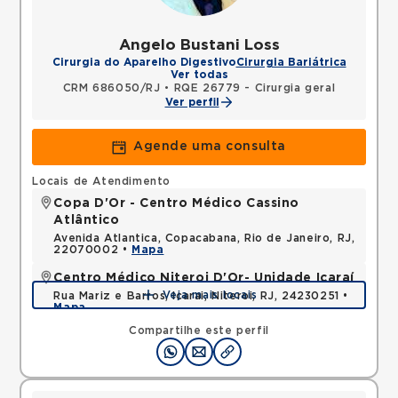
Angelo Bustani Loss
Cirurgia do Aparelho Digestivo
Cirurgia Bariátrica
Ver todas
CRM 686050/RJ
•
RQE 26779 - Cirurgia geral
Ver perfil
Agende uma consulta
Locais de Atendimento
Copa D'Or - Centro Médico Cassino
Atlântico
Avenida Atlantica, Copacabana, Rio de Janeiro, RJ,
22070002 •
Mapa
Centro Médico Niteroi D'Or- Unidade Icaraí
Veja mais locais
Rua Mariz e Barros, Icarai, Niteroi, RJ, 24230251 •
Mapa
Compartilhe este perfil