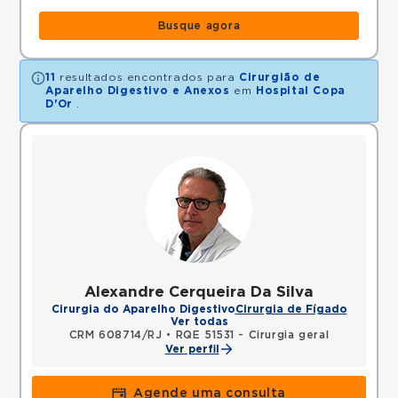
Busque agora
11
resultados encontrados para
Cirurgião de
Aparelho Digestivo e Anexos
em
Hospital Copa
D'Or
.
Alexandre Cerqueira Da Silva
Cirurgia do Aparelho Digestivo
Cirurgia de Fígado
Ver todas
CRM 608714/RJ
•
RQE 51531 - Cirurgia geral
Ver perfil
Agende uma consulta