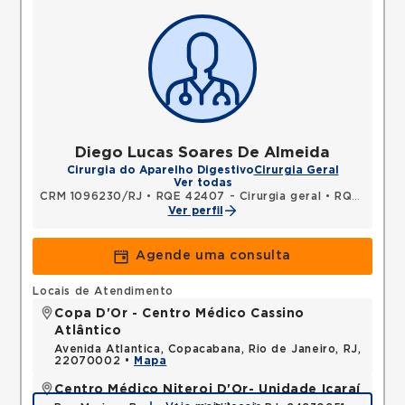
Diego Lucas Soares De Almeida
Cirurgia do Aparelho Digestivo
Cirurgia Geral
Ver todas
CRM 1096230/RJ
•
RQE 42407 - Cirurgia geral
•
RQE 42408 - Medicina intensiva
Ver perfil
Agende uma consulta
Locais de Atendimento
Copa D'Or - Centro Médico Cassino
Atlântico
Avenida Atlantica, Copacabana, Rio de Janeiro, RJ,
22070002 •
Mapa
Centro Médico Niteroi D'Or- Unidade Icaraí