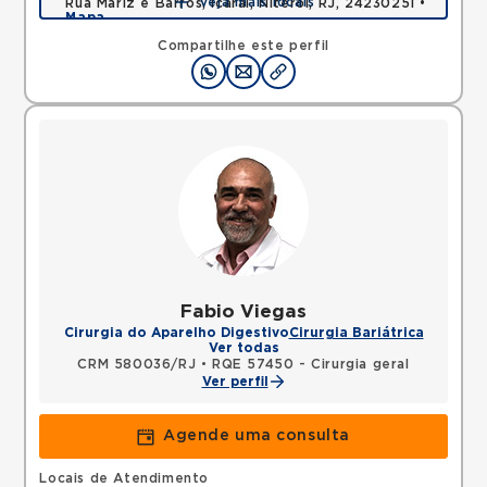
Veja mais locais
Rua Mariz e Barros, Icarai, Niteroi, RJ, 24230251 •
Mapa
Compartilhe este perfil
Fabio Viegas
Cirurgia do Aparelho Digestivo
Cirurgia Bariátrica
Ver todas
CRM 580036/RJ
•
RQE 57450 - Cirurgia geral
Ver perfil
Agende uma consulta
Locais de Atendimento