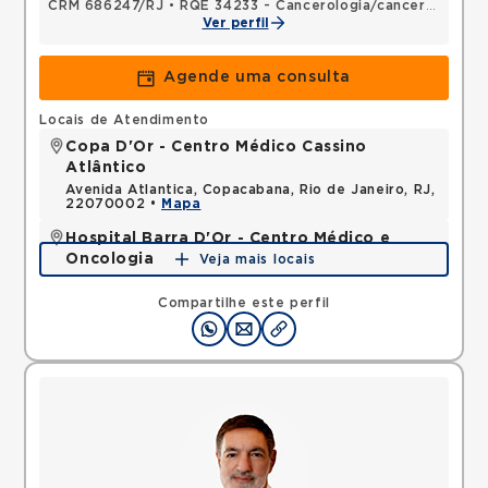
CRM 686247/RJ
•
RQE 34233 - Cancerologia/cancerologia cirúrgica
Ver perfil
Agende uma consulta
Locais de Atendimento
Copa D'Or - Centro Médico Cassino
Atlântico
Avenida Atlantica, Copacabana, Rio de Janeiro, RJ,
22070002 •
Mapa
Hospital Barra D'Or - Centro Médico e
Oncologia
Veja mais locais
Avenida Nelson Mufarrej, Barra da Tijuca, Rio de
Janeiro, RJ, 22775050 •
Mapa
Compartilhe este perfil