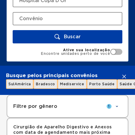
Buscar
Ative sua localização
Encontre unidades perto de você
Busque pelos principais convênios
SulAmérica
Bradesco
Mediservice
Porto Saúde
Saúde 
Filtre por gênero
1
Cirurgião de Aparelho Digestivo e Anexos
com data de agendamento mais próxima