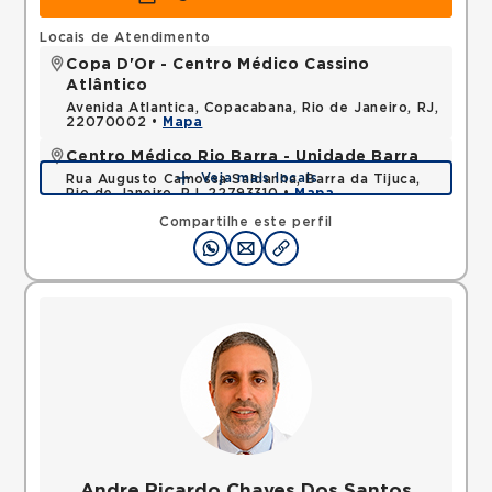
Locais de Atendimento
Copa D'Or - Centro Médico Cassino
Atlântico
Avenida Atlantica, Copacabana, Rio de Janeiro, RJ,
22070002 •
Mapa
Centro Médico Rio Barra - Unidade Barra
Veja mais locais
Rua Augusto Camossa Saldanha, Barra da Tijuca,
Rio de Janeiro, RJ, 22793310 •
Mapa
Compartilhe este perfil
Andre Ricardo Chaves Dos Santos