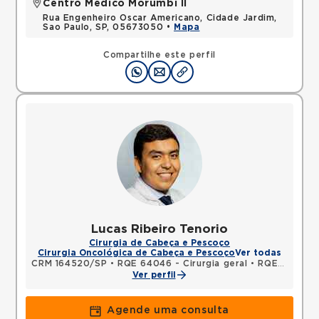
Centro Médico Morumbi II
Rua Engenheiro Oscar Americano, Cidade Jardim,
Sao Paulo, SP, 05673050 •
Mapa
Compartilhe este perfil
Lucas Ribeiro Tenorio
Cirurgia de Cabeça e Pescoço
Cirurgia Oncológica de Cabeça e Pescoço
Ver todas
CRM 164520/SP
•
RQE 64046 - Cirurgia geral
•
RQE 84088 - Cirurgia de cabeça e pescoço
Ver perfil
Agende uma consulta