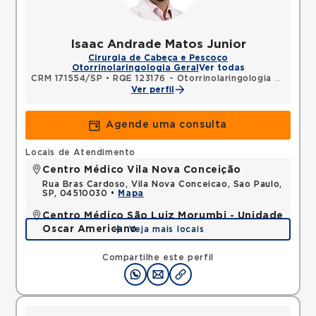
Isaac Andrade Matos Junior
Cirurgia de Cabeça e Pescoço
Otorrinolaringologia Geral
Ver todas
CRM 171554/SP
•
RQE 123176 - Otorrinolaringologia
•
RQE 12
Ver perfil
Agende uma consulta
Locais de Atendimento
Centro Médico Vila Nova Conceição
Rua Bras Cardoso, Vila Nova Conceicao, Sao Paulo,
SP, 04510030 •
Mapa
Centro Médico São Luiz Morumbi - Unidade
Oscar Americano
Veja mais locais
Rua Engenheiro Oscar Americano, Morumbi, Sao
Paulo, SP, 05673050 •
Mapa
Compartilhe este perfil