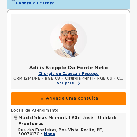
Cabeça e Pescoço
.
Adilis Stepple Da Fonte Neto
Cirurgia de Cabeça e Pescoço
CRM 12141/PE
•
RQE 68 - Cirurgia geral
•
RQE 69 - Cirurgia de cabeça e pescoço
Ver perfil
Agende uma consulta
Locais de Atendimento
Maxiclínicas Memorial São José - Unidade
Fronteiras
Rua das Fronteiras, Boa Vista, Recife, PE,
50070170 •
Mapa