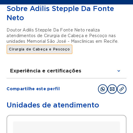
Sobre Adilis Stepple Da Fonte
Neto
Doutor Adilis Stepple Da Fonte Neto realiza
atendimentos de
Cirurgia de Cabeça e Pescoço
nas
unidades
Memorial São José - Maxclinicas
em
Recife
.
Cirurgia de Cabeça e Pescoço
Experiência e certificações
Graduações
Compartilhe este perfil
1. Cirurgia geral ( hospital universitário
Osvaldo Cruz )
Unidades de atendimento
2. Cirurgia de cabeça e pescoço ( instituto
nacional de câncer - INCA / MS)
3. Cirurgia de cabeça e pescoço ( pontifícia
universidade católica Rio de Janeiro -