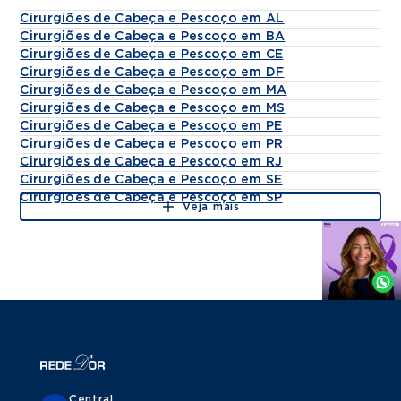
Títulos
Cirurgiões de Cabeça e Pescoço em AL
Cirurgiões de Cabeça e Pescoço em BA
1. Membro titular da sociedade Brasileira de
Cirurgiões de Cabeça e Pescoço em CE
cirurgia de cabeça e pescoço
Cirurgiões de Cabeça e Pescoço em DF
2. Membro titular da PUC/ RJ.
Cirurgiões de Cabeça e Pescoço em MA
3. Membro titular do colégio Brasileiro dos
Cirurgiões de Cabeça e Pescoço em MS
cirurgiões. 4. Membro titular do Serviço de
Cirurgiões de Cabeça e Pescoço em PE
Cirurgiões de Cabeça e Pescoço em PR
cirurgia de cabeça e pescoço do Hospital de
Cirurgiões de Cabeça e Pescoço em RJ
câncer de Pernambuco
Cirurgiões de Cabeça e Pescoço em SE
5. Chefe de serviço cabeça e pescoço IMIP /
Cirurgiões de Cabeça e Pescoço em SP
PE
Veja mais
Agende
por
Whatsapp
Central