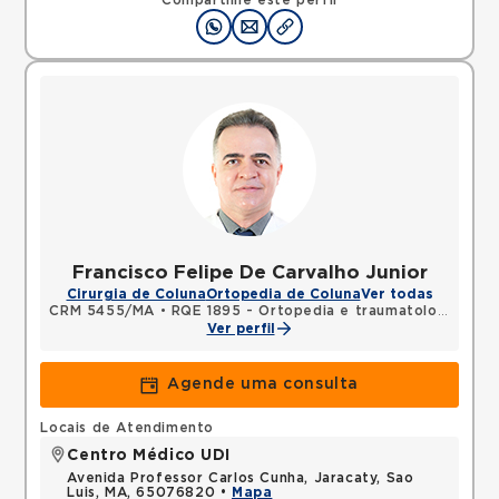
Compartilhe este perfil
Francisco Felipe De Carvalho Junior
Cirurgia de Coluna
Ortopedia de Coluna
Ver todas
CRM 5455/MA
•
RQE 1895 - Ortopedia e traumatologia
Ver perfil
Agende uma consulta
Locais de Atendimento
Centro Médico UDI
Avenida Professor Carlos Cunha, Jaracaty, Sao
Luis, MA, 65076820 •
Mapa