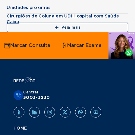
Unidades próximas
Cirurgiões de Coluna em UDI Hospital com Saúde
Caixa
Veja mais
Agende
Marcar Consulta
Marcar Exame
por
Whatsapp
Central
3003-3230
HOME